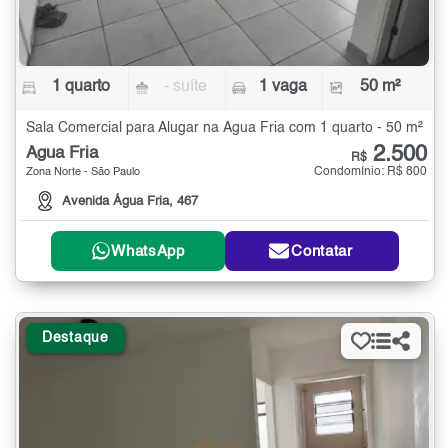
1 quarto
- suíte
1 vaga
50 m²
Sala Comercial para Alugar na Água Fria com 1 quarto - 50 m²
2.500
Água Fria
R$
Condomínio: R$ 800
Zona Norte - São Paulo
Avenida Água Fria, 467
WhatsApp
Contatar
Destaque