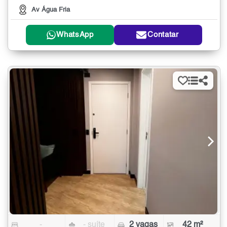
Av Água Fria
WhatsApp
Contatar
-
- suíte
2 vagas
42 m²