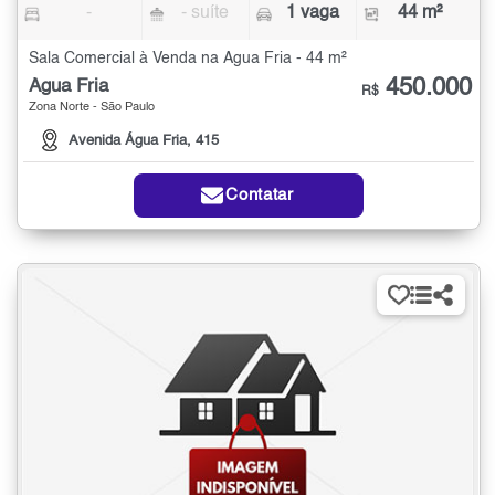
-
- suíte
1 vaga
44 m²
Sala Comercial à Venda na Água Fria - 44 m²
450.000
Água Fria
R$
Zona Norte - São Paulo
Avenida Água Fria, 415
Contatar