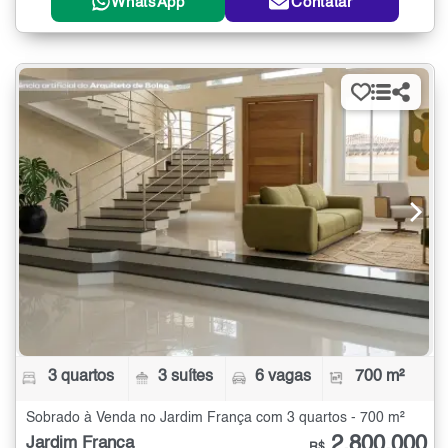
WhatsApp
Contatar
3 quartos
3 suítes
6 vagas
700 m²
Sobrado à Venda no Jardim França com 3 quartos - 700 m²
2.800.000
Jardim França