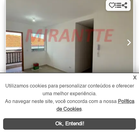
X
Utilizamos cookies para personalizar conteúdos e oferecer
2 quartos
- suíte
- vaga
45 m²
uma melhor experiência.
Ao navegar neste site, você concorda com a nossa
Política
Apartamento à Venda no Jardim França com 2 quartos - 45 m²
de Cookies
.
330.000
Jardim França
R$
Zona Norte - São Paulo
Ok, Entendi!
Endereço no círculo do mapa