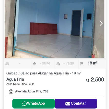
-
- suíte
- vaga
18 m²
Galpão / Salão para Alugar na Água Fria - 18 m²
2.500
Água Fria
R$
Zona Norte - São Paulo
Avenida Água Fria, 733
WhatsApp
Contatar