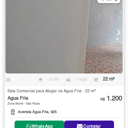
-
- suíte
- vaga
22 m²
Sala Comercial para Alugar na Água Fria - 22 m²
1.200
Água Fria
R$
Zona Norte - São Paulo
Avenida Água Fria, 925
WhatsApp
Contatar