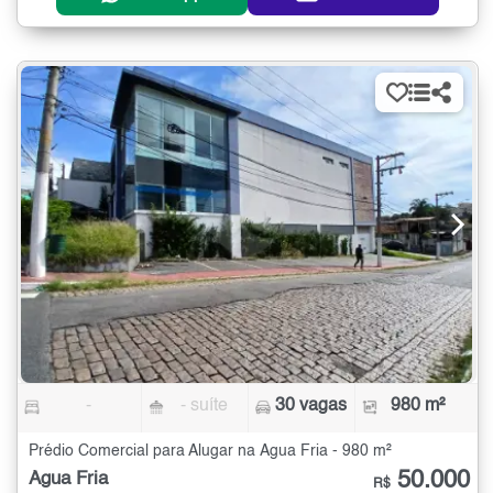
-
- suíte
30 vagas
980 m²
Prédio Comercial para Alugar na Água Fria - 980 m²
50.000
Água Fria
R$