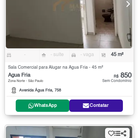
-
- suíte
- vaga
45 m²
Sala Comercial para Alugar na Água Fria - 45 m²
850
Água Fria
R$
Sem Condomínio
Zona Norte - São Paulo
Avenida Água Fria, 758
WhatsApp
Contatar