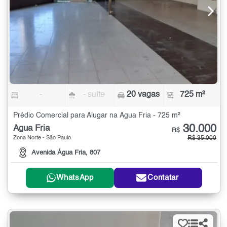
-
- suíte
20 vagas
725 m²
Prédio Comercial para Alugar na Água Fria - 725 m²
30.000
Água Fria
R$
Zona Norte - São Paulo
R$ 35.000
Avenida Água Fria, 807
WhatsApp
Contatar