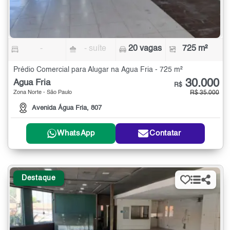
-
- suíte
20 vagas
725 m²
Prédio Comercial para Alugar na Água Fria - 725 m²
30.000
Água Fria
R$
Zona Norte - São Paulo
R$ 35.000
Avenida Água Fria, 807
WhatsApp
Contatar
Destaque