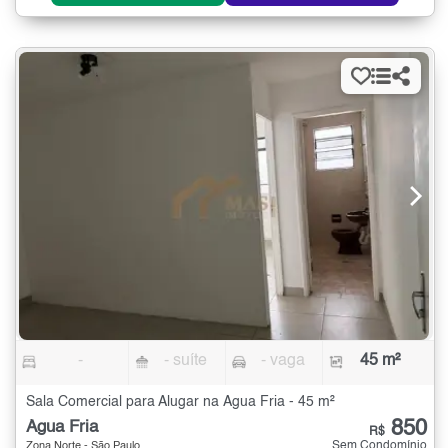
-
- suíte
- vaga
45 m²
Sala Comercial para Alugar na Água Fria - 45 m²
850
Água Fria
R$
Sem Condomínio
Zona Norte - São Paulo