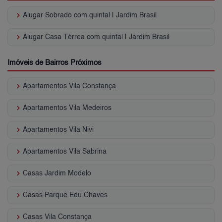
keyboard_arrow_right
Alugar Sobrado com quintal | Jardim Brasil
keyboard_arrow_right
Alugar Casa Térrea com quintal | Jardim Brasil
Imóveis de Bairros Próximos
keyboard_arrow_right
Apartamentos Vila Constança
keyboard_arrow_right
Apartamentos Vila Medeiros
keyboard_arrow_right
Apartamentos Vila Nivi
keyboard_arrow_right
Apartamentos Vila Sabrina
keyboard_arrow_right
Casas Jardim Modelo
keyboard_arrow_right
Casas Parque Edu Chaves
keyboard_arrow_right
Casas Vila Constança