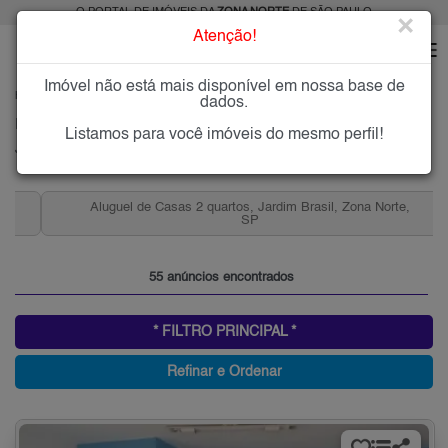
O PORTAL DE IMÓVEIS DA
ZONA NORTE
DE SÃO PAULO
×
Atenção!
Imóvel não está mais disponível em nossa base de
HOME
ZONA NORTE
ALUGAR
JARDIM BRASIL
dados.
Imóveis para Alugar no Jardim Brasil, Zona Norte de São Paulo, SP
Listamos para você imóveis do mesmo perfil!
Jardim Brasil (Zona Norte), Zona Norte
Aluguel de Casas 2 quartos, Jardim Brasil, Zona Norte,
SP
55 anúncios encontrados
* FILTRO PRINCIPAL *
Refinar e Ordenar