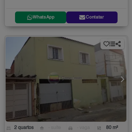
WhatsApp
Contatar
2 quartos
- suíte
- vaga
80 m²