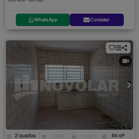
Zona Norte - São Paulo
WhatsApp
Contatar
2 quartos
- suíte
- vaga
64 m²