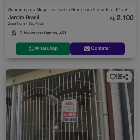
Sobrado para Alugar no Jardim Brasil com 2 quartos - 64 m²
2.100
Jardim Brasil
R$
Zona Norte - São Paulo
R Álvaro dos Santos, 453
WhatsApp
Contatar