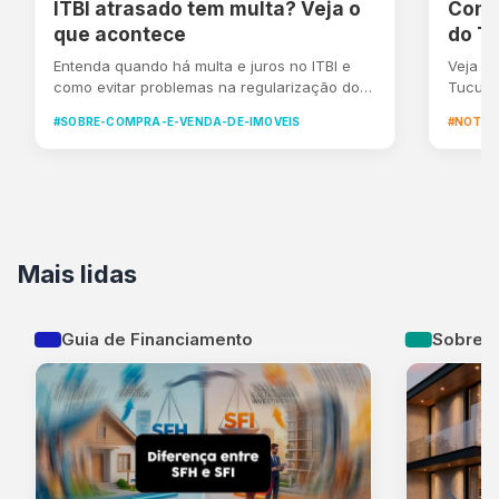
ITBI atrasado tem multa? Veja o
Conh
que acontece
do Tu
Entenda quando há multa e juros no ITBI e
Veja a
como evitar problemas na regularização do
Tucuru
imóvel
#SOBRE-COMPRA-E-VENDA-DE-IMOVEIS
#NOTIC
Mais lidas
Guia de Financiamento
Sobre L