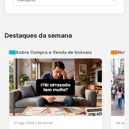
Destaques da semana
Sobre Compra e Venda de Imóveis
Notíc
07.ago.2026 | ZN Imóvel
06.ago.