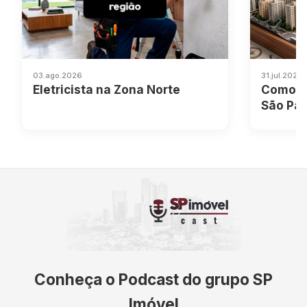
03.ago.2026
31.jul.2026 
Eletricista na Zona Norte
Como c
São Pau
complet
Conheça o Podcast do grupo SP
Imóvel