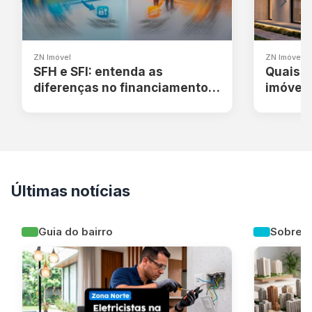
ZN Imóvel
ZN Imóvel
SFH e SFI: entenda as
Quais o
diferenças no financiamento
imóvel 
imobiliário
Últimas notícias
Guia do bairro
Sobre C