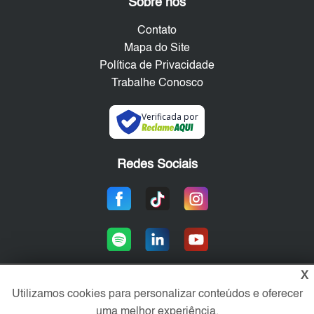
Sobre nós
Contato
Mapa do Site
Política de Privacidade
Trabalhe Conosco
Verificada por
Redes Sociais
X
Utilizamos cookies para personalizar conteúdos e oferecer
Área exclusiva aos anunciantes,
uma melhor experiência.