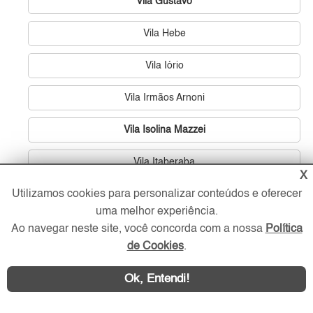
Vila Gustavo
Vila Hebe
Vila Iório
Vila Irmãos Arnoni
Vila Isolina Mazzei
Vila Itaberaba
X
Utilizamos cookies para personalizar conteúdos e oferecer
Vila Jaraguá
uma melhor experiência.
Vila João Batista
Ao navegar neste site, você concorda com a nossa
Política
de Cookies
.
Vila Leonor
Ok, Entendi!
Vila Mangalot (Zona Norte)