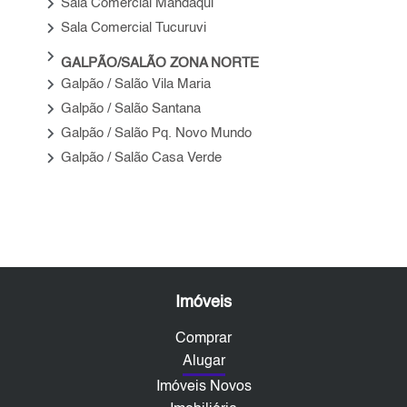
keyboard_arrow_right
Sala Comercial Mandaqui
keyboard_arrow_right
Sala Comercial Tucuruvi
keyboard_arrow_right
GALPÃO/SALÃO ZONA NORTE
keyboard_arrow_right
Galpão / Salão Vila Maria
keyboard_arrow_right
Galpão / Salão Santana
keyboard_arrow_right
Galpão / Salão Pq. Novo Mundo
keyboard_arrow_right
Galpão / Salão Casa Verde
Imóveis
Comprar
Alugar
Imóveis Novos