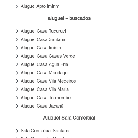
keyboard_arrow_right
Aluguel Apto Imirim
aluguel + buscados
keyboard_arrow_right
Aluguel Casa Tucuruvi
keyboard_arrow_right
Aluguel Casa Santana
keyboard_arrow_right
Aluguel Casa Imirim
keyboard_arrow_right
Aluguel Casa Casas Verde
keyboard_arrow_right
Aluguel Casa Água Fria
keyboard_arrow_right
Aluguel Casa Mandaqui
keyboard_arrow_right
Aluguel Casa Vila Medeiros
keyboard_arrow_right
Aluguel Casa Vila Maria
keyboard_arrow_right
Aluguel Casa Tremembé
keyboard_arrow_right
Aluguel Casa Jaçanã
Aluguel Sala Comercial
keyboard_arrow_right
Sala Comercial Santana