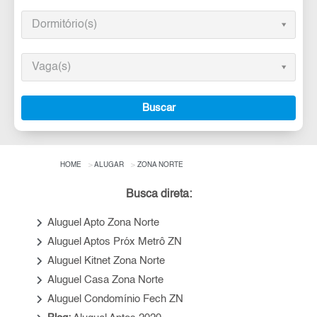
Dormitório(s)
Vaga(s)
Buscar
HOME
ALUGAR
ZONA NORTE
Busca direta:
keyboard_arrow_right
Aluguel Apto Zona Norte
keyboard_arrow_right
Aluguel Aptos Próx Metrô ZN
keyboard_arrow_right
Aluguel Kitnet Zona Norte
keyboard_arrow_right
Aluguel Casa Zona Norte
keyboard_arrow_right
Aluguel Condomínio Fech ZN