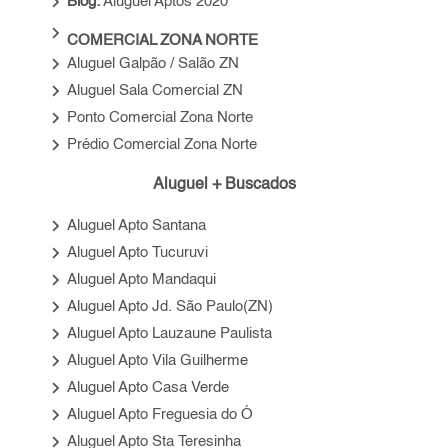
keyboard_arrow_right
Blog:
Aluguel Aptos 2020
keyboard_arrow_right
COMERCIAL ZONA NORTE
keyboard_arrow_right
Aluguel Galpão / Salão ZN
keyboard_arrow_right
Aluguel Sala Comercial ZN
keyboard_arrow_right
Ponto Comercial Zona Norte
keyboard_arrow_right
Prédio Comercial Zona Norte
Aluguel + Buscados
keyboard_arrow_right
Aluguel Apto Santana
keyboard_arrow_right
Aluguel Apto Tucuruvi
keyboard_arrow_right
Aluguel Apto Mandaqui
keyboard_arrow_right
Aluguel Apto Jd. São Paulo(ZN)
keyboard_arrow_right
Aluguel Apto Lauzaune Paulista
keyboard_arrow_right
Aluguel Apto Vila Guilherme
keyboard_arrow_right
Aluguel Apto Casa Verde
keyboard_arrow_right
Aluguel Apto Freguesia do Ó
keyboard_arrow_right
Aluguel Apto Sta Teresinha