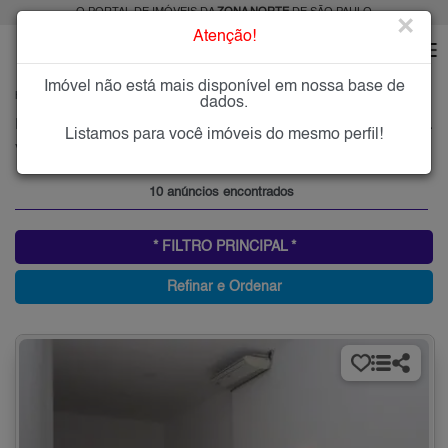
O PORTAL DE IMÓVEIS DA
ZONA NORTE
DE SÃO PAULO
×
Atenção!
Imóvel não está mais disponível em nossa base de
HOME
ZONA NORTE
ALUGAR
VILA DIVA (ZONA NORTE)
dados.
Imóveis para Alugar na Vila Diva (Zona Norte), Zona Norte de São Paulo, SP
Listamos para você imóveis do mesmo perfil!
Vila Diva (Zona Norte), Zona Norte
10 anúncios encontrados
* FILTRO PRINCIPAL *
Refinar e Ordenar