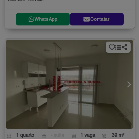
Zona Norte - São Paulo
WhatsApp
Contatar
1 quarto
- suíte
1 vaga
39 m²