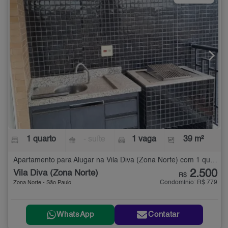
1 quarto
- suíte
1 vaga
39 m²
Apartamento para Alugar na Vila Diva (Zona Norte) com 1 quarto - 39 m²
2.500
Vila Diva (Zona Norte)
R$
Condomínio: R$ 779
Zona Norte - São Paulo
WhatsApp
Contatar