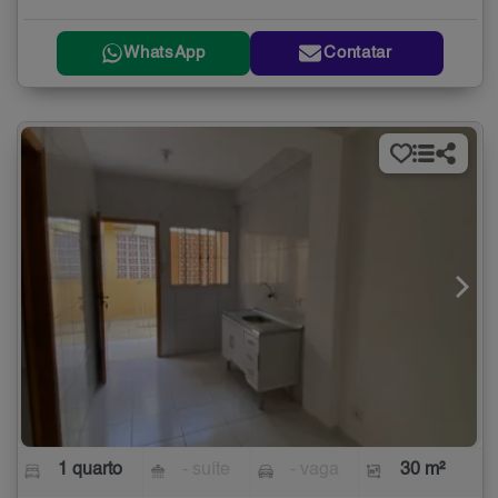
WhatsApp
Contatar
1 quarto
- suíte
- vaga
30 m²