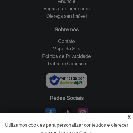
Anuncie
Vagas para corretores
Ofereça seu imóvel
Sobre nós
Contato
Mapa do Site
Política de Privacidade
Trabalhe Conosco
Verificada por
Redes Sociais
X
Utilizamos cookies para personalizar conteúdos e oferecer