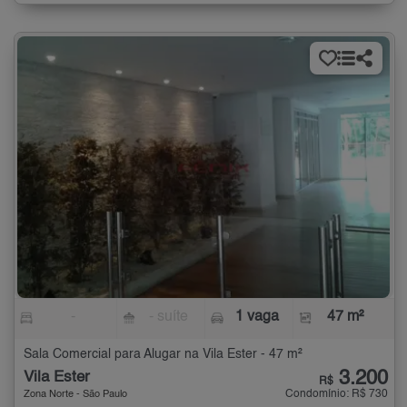
-
- suíte
1 vaga
47 m²
Sala Comercial para Alugar na Vila Ester - 47 m²
3.200
Vila Ester
R$
Condomínio: R$ 730
Zona Norte - São Paulo