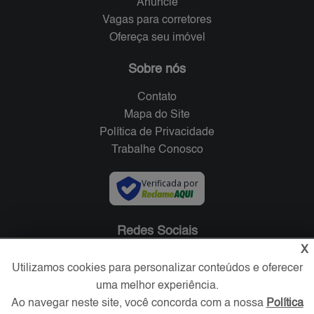
Anuncie
Vagas para corretores
Ofereça seu imóvel
Sobre nós
Contato
Mapa do Site
Política de Privacidade
Trabalhe Conosco
Verificada por
Redes Sociais
X
Utilizamos cookies para personalizar conteúdos e oferecer
uma melhor experiência.
Ao navegar neste site, você concorda com a nossa
Política