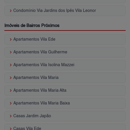
keyboard_arrow_right
Condomínio Via Jardins dos Ipês Vila Leonor
Imóveis de Bairros Próximos
keyboard_arrow_right
Apartamentos Vila Ede
keyboard_arrow_right
Apartamentos Vila Guilherme
keyboard_arrow_right
Apartamentos Vila Isolina Mazzei
keyboard_arrow_right
Apartamentos Vila Maria
keyboard_arrow_right
Apartamentos Vila Maria Alta
keyboard_arrow_right
Apartamentos Vila Maria Baixa
keyboard_arrow_right
Casas Jardim Japão
keyboard_arrow_right
Casas Vila Ede