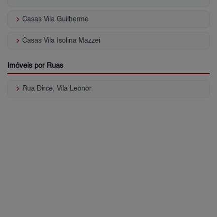
keyboard_arrow_right
Casas Vila Guilherme
keyboard_arrow_right
Casas Vila Isolina Mazzei
Imóveis por Ruas
keyboard_arrow_right
Rua Dirce, Vila Leonor