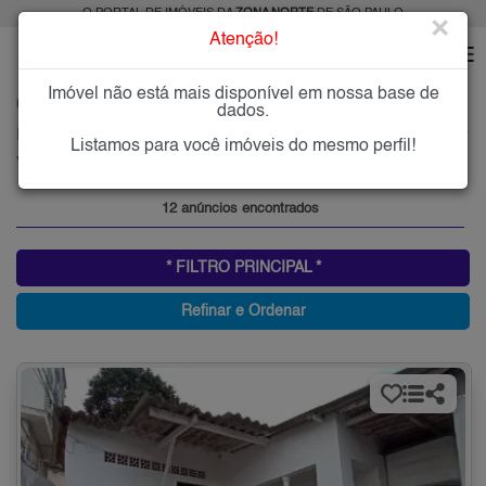
O PORTAL DE IMÓVEIS DA
ZONA NORTE
DE SÃO PAULO
×
Atenção!
Imóvel não está mais disponível em nossa base de
HOME
ZONA NORTE
ALUGAR
VILA LEONOR
dados.
Imóveis para Alugar na Vila Leonor, Zona Norte de São Paulo, SP
Listamos para você imóveis do mesmo perfil!
Vila Leonor, Zona Norte
12 anúncios encontrados
* FILTRO PRINCIPAL *
Refinar e Ordenar