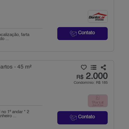
Contato
calização, farta
o ...
artos - 45 m²
2.000
R$
Condomínio: R$ 185
 no 1º andar * 2
heiro ...
Contato