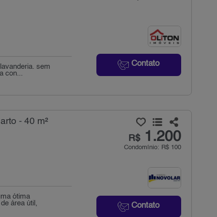
Contato
 lavanderia. sem
a con...
arto - 40 m²
1.200
R$
Condomínio: R$ 100
 uma ótima
e área útil,
Contato