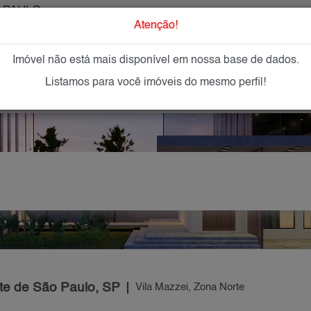
 PAULO
O que Procur
Atenção!
Imóvel não está mais disponível em nossa base de dados.
GAR
IMÓVEIS NOVOS
IMOBILIÁRIAS
OFEREÇA
Listamos para você imóveis do mesmo perfil!
rte de São Paulo, SP
Vila Mazzei, Zona Norte