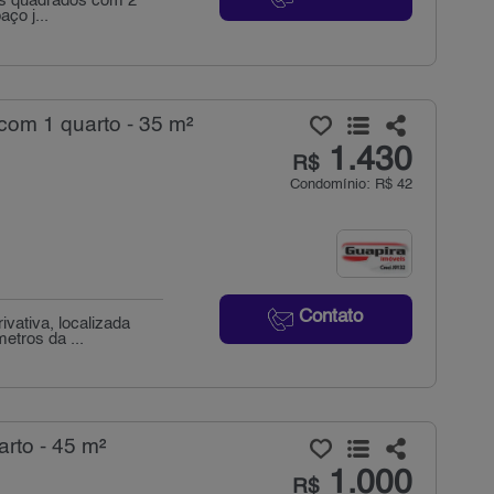
os quadrados com 2
ço j...
com 1 quarto - 35 m²
1.430
R$
Condomínio: R$ 42
Contato
vativa, localizada
etros da ...
rto - 45 m²
1.000
R$