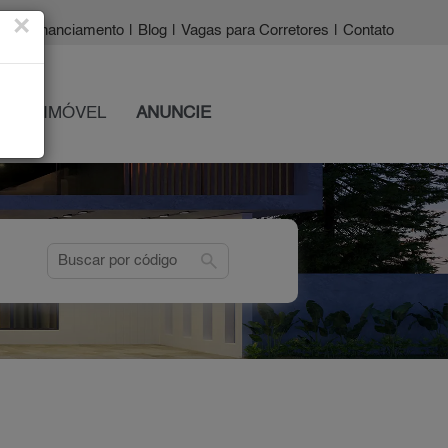
×
a?
|
Financiamento
|
Blog
|
Vagas para Corretores
|
Contato
 SEU IMÓVEL
ANUNCIE
search