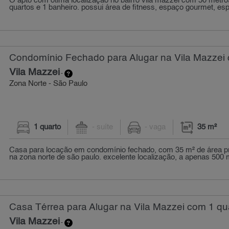
O apto com ótima localização no bairro vila mazzei com 50 metr
quartos e 1 banheiro. possui área de fitness, espaço gourmet, espa
Condomínio Fechado para Alugar na Vila Mazzei 
Vila Mazzei
-
Zona Norte - São Paulo
1 quarto
- suíte
- vaga
35 m²
Casa para locação em condomínio fechado, com 35 m² de área pri
na zona norte de são paulo. excelente localização, a apenas 500 m
Casa Térrea para Alugar na Vila Mazzei com 1 qua
Vila Mazzei
-