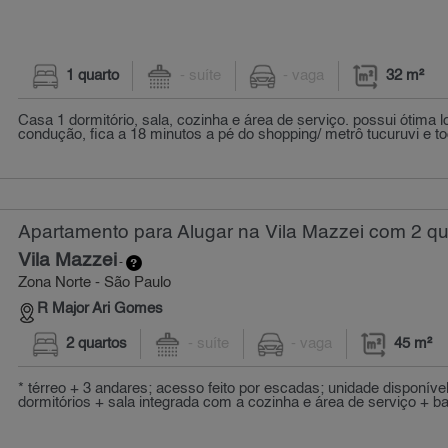
1 quarto
- suíte
- vaga
32 m²
Casa 1 dormitório, sala, cozinha e área de serviço. possui ótima lo
condução, fica a 18 minutos a pé do shopping/ metrô tucuruvi e tod
Apartamento para Alugar na Vila Mazzei com 2 qu
Vila Mazzei
-
Zona Norte - São Paulo
R Major Ari Gomes
2 quartos
- suíte
- vaga
45 m²
* térreo + 3 andares; acesso feito por escadas; unidade disponível
dormitórios + sala integrada com a cozinha e área de serviço + ban