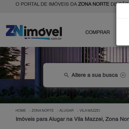
O PORTAL DE IMÓVEIS DA
ZONA NORTE
DE SÃO
COMPRAR
ALU
search
Altere a sua busca
HOME
ZONA NORTE
ALUGAR
VILA MAZZEI
Imóveis para Alugar na Vila Mazzei, Zona No