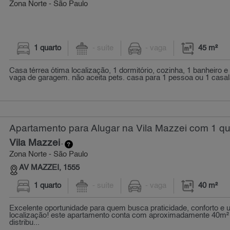
Zona Norte - São Paulo
1 quarto
- suíte
- vaga
45 m²
Casa térrea ótima localização, 1 dormitório, cozinha, 1 banheiro e
vaga de garagem. não aceita pets. casa para 1 pessoa ou 1 casal
Apartamento para Alugar na Vila Mazzei com 1 qu
Vila Mazzei
-
Zona Norte - São Paulo
AV MAZZEI, 1555
1 quarto
- suíte
- vaga
40 m²
Excelente oportunidade para quem busca praticidade, conforto e
localização! este apartamento conta com aproximadamente 40m² d
distribu...