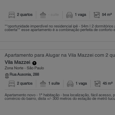
2 quartos
- suíte
1 vaga
54 m²
**oportunidade imperdível no residencial ipê - 54m | 2 dormitórios
coberta** esse apartamento é a combinação perfeita de conforto e 
Apartamento para Alugar na Vila Mazzei com 2 qu
Vila Mazzei
-
Zona Norte - São Paulo
Rua Ausonia, 288
2 quartos
1 suíte
1 vaga
45 m²
Apartamento novo - 1ª habitação - boa localização, fácil acesso, 
comércio do bairro, dista +/- 300 metros do estação de metrô tucuru