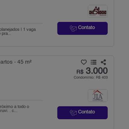
Contato
 planejados | 1 vaga
pra...
artos - 45 m²
3.000
R$
Condomínio: R$ 403
próximo a todo o
vi. . c...
Contato