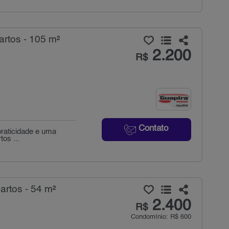
artos - 105 m²
2.200
R$
Contato
praticidade e uma
tos ...
artos - 54 m²
2.400
R$
Condomínio: R$ 600