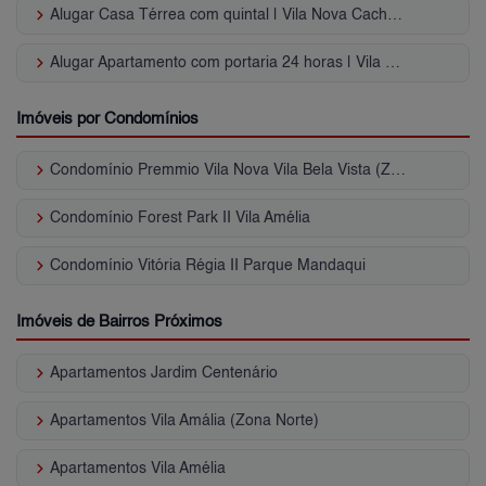
keyboard_arrow_right
Alugar Casa Térrea com quintal | Vila Nova Cachoeirinha
keyboard_arrow_right
Alugar Apartamento com portaria 24 horas | Vila Nova Cachoeirinha
Imóveis por Condomínios
keyboard_arrow_right
Condomínio Premmio Vila Nova Vila Bela Vista (Zona Norte)
keyboard_arrow_right
Condomínio Forest Park II Vila Amélia
keyboard_arrow_right
Condomínio Vitória Régia II Parque Mandaqui
Imóveis de Bairros Próximos
keyboard_arrow_right
Apartamentos Jardim Centenário
keyboard_arrow_right
Apartamentos Vila Amália (Zona Norte)
keyboard_arrow_right
Apartamentos Vila Amélia