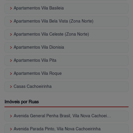
keyboard_arrow_right
Apartamentos Vila Basileia
keyboard_arrow_right
Apartamentos Vila Bela Vista (Zona Norte)
keyboard_arrow_right
Apartamentos Vila Celeste (Zona Norte)
keyboard_arrow_right
Apartamentos Vila Dionisia
keyboard_arrow_right
Apartamentos Vila Pita
keyboard_arrow_right
Apartamentos Vila Roque
keyboard_arrow_right
Casas Cachoeirinha
Imóveis por Ruas
keyboard_arrow_right
Avenida General Penha Brasil, Vila Nova Cachoeirinha
keyboard_arrow_right
Avenida Parada Pinto, Vila Nova Cachoeirinha