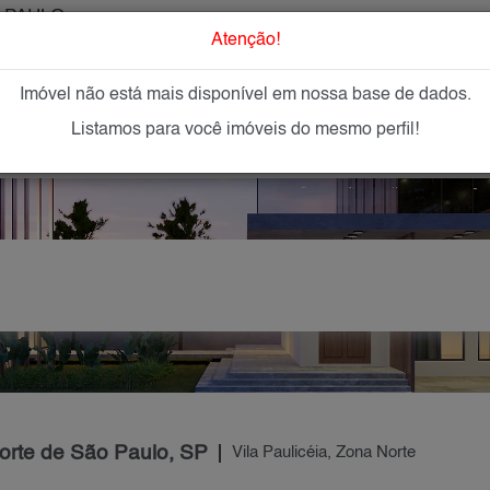
 PAULO
O que Procur
Atenção!
Imóvel não está mais disponível em nossa base de dados.
GAR
IMÓVEIS NOVOS
IMOBILIÁRIAS
OFEREÇA
Listamos para você imóveis do mesmo perfil!
Norte de São Paulo, SP
Vila Paulicéia, Zona Norte