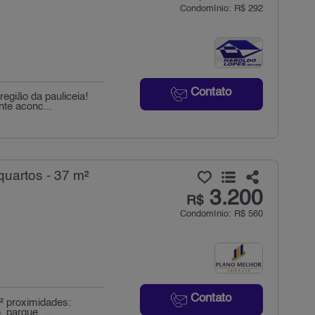
Condomínio: R$ 292
Contato
egião da pauliceia!
te aconc...
quartos - 37 m²
3.200
R$
Condomínio: R$ 560
Contato
² proximidades:
 parque, ...