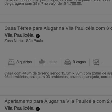
Casa em condominio para alugar, no bairro vila paulicéia de 1 dorm
de garagem com 35 m² no valor de r$ 1.700,00.
Casa Térrea para Alugar na Vila Paulicéia com 3 
Vila Paulicéia
-
Zona Norte - São Paulo
3 quartos
- suíte
3 vagas
-
Casa com 445m de terreno sendo 13,5m x 33m com 250m de áre
03 dormitórios, sala para 03 ambientes, cozinha planejada, corredo
Apartamento para Alugar na Vila Paulicéia com 2 
Vila Paulicéia
-