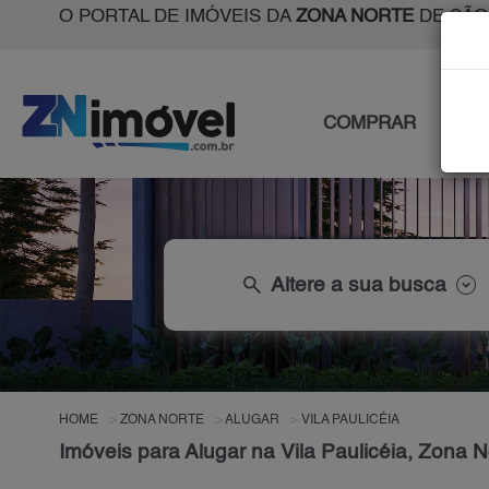
O PORTAL DE IMÓVEIS DA
ZONA NORTE
DE SÃO
COMPRAR
ALU
search
Altere a sua busca
HOME
ZONA NORTE
ALUGAR
VILA PAULICÉIA
Imóveis para Alugar na Vila Paulicéia, Zona 