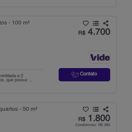
tos - 100 m²
4.700
R$
Contato
entilada e 2
os, que possui ...
quartos - 50 m²
1.800
R$
Condomínio: R$ 385