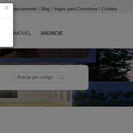
×
a?
|
Financiamento
|
Blog
|
Vagas para Corretores
|
Contato
 SEU IMÓVEL
ANUNCIE
search