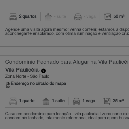
2 quartos
- suíte
- vaga
50 m²
Agende uma visita agora mesmo! venha conferir, estamos à disp
aconchegante ensolarado, com ótima iluminação e ventilação cruz
Condomínio Fechado para Alugar na Vila Paulicéi
Vila Paulicéia
-
Zona Norte - São Paulo
Endereço no círculo do mapa
1 quarto
1 suíte
1 vaga
35 m²
Casa em condomínio para locação - vila paulicéia | zona norte e
condomínio fechado, totalmente reformada, ideal para quem busca 