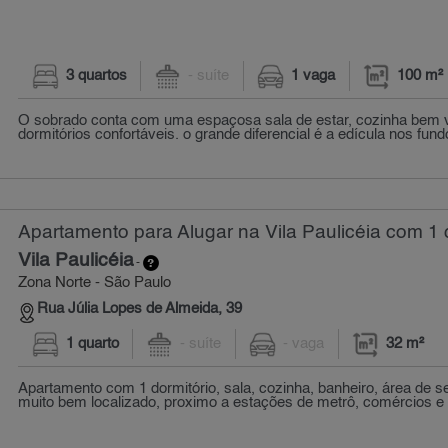
3 quartos
- suíte
1 vaga
100 m²
O sobrado conta com uma espaçosa sala de estar, cozinha bem v
dormitórios confortáveis. o grande diferencial é a edícula nos fund
Apartamento para Alugar na Vila Paulicéia com 1 
Vila Paulicéia
-
Zona Norte - São Paulo
Rua Júlia Lopes de Almeida, 39
1 quarto
- suíte
- vaga
32 m²
Apartamento com 1 dormitório, sala, cozinha, banheiro, área de s
muito bem localizado, proximo a estações de metrô, comércios e f