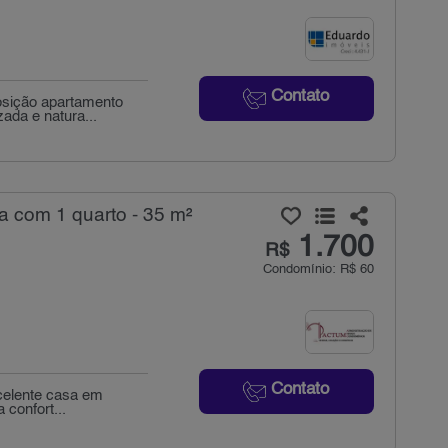
Contato
osição apartamento
ada e natura...
a com 1 quarto - 35 m²
1.700
R$
Condomínio: R$ 60
Contato
xcelente casa em
confort...