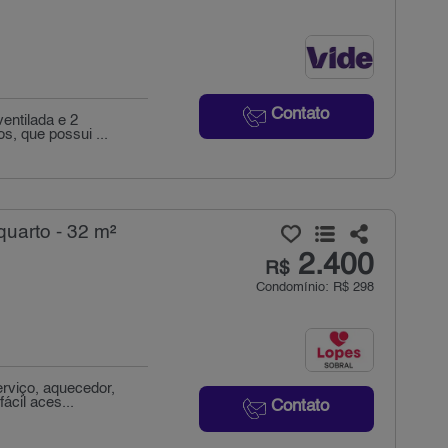
Contato
entilada e 2
os, que possui ...
quarto - 32 m²
2.400
R$
Condomínio: R$ 298
erviço, aquecedor,
ácil aces...
Contato