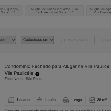
os 3 quartos,
Aluguel de Casas 2 quartos, Vila
Aluguel de Apa
a Norte, SP
Paulicéia, Zona Norte, SP
Vila Paulic
Imóveis Novos
Ac
Condomínio Fechado para Alugar na Vila Paulicéi
Vila Paulicéia
-
Zona Norte - São Paulo
1 quarto
1 suíte
1 vaga
35 m²