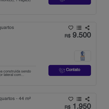
itório(s), 1 vaga(s)
quartos
9.500
R$
Contato
a construída sendo
r lateral com...
quartos - 44 m²
1.950
R$