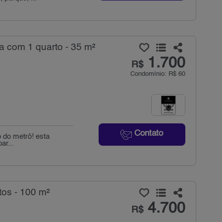
a com 1 quarto - 35 m²
1.700
R$
Condomínio: R$ 60
Contato
o do metrô! esta
ar...
tos - 100 m²
4.700
R$