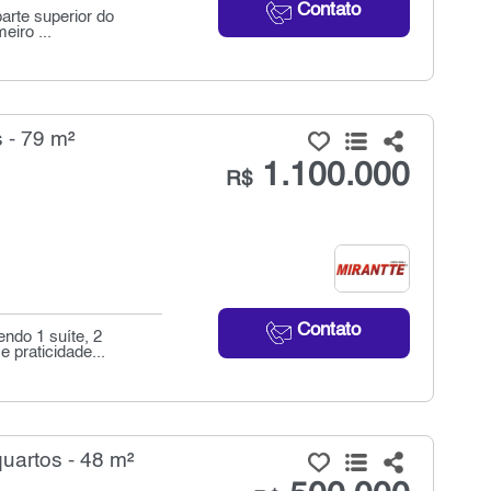
Contato
arte superior do
eiro ...
 - 79 m²
1.100.000
R$
Contato
endo 1 suíte, 2
 praticidade...
uartos - 48 m²