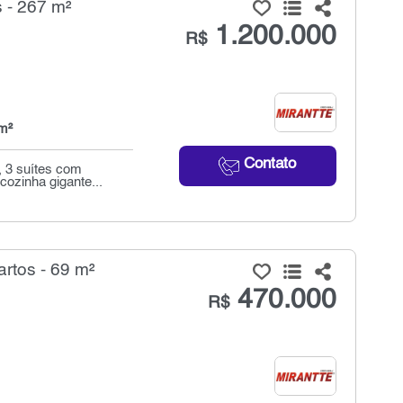
 - 267 m²
1.200.000
R$
m²
Contato
 3 suítes com
cozinha gigante...
rtos - 69 m²
470.000
R$