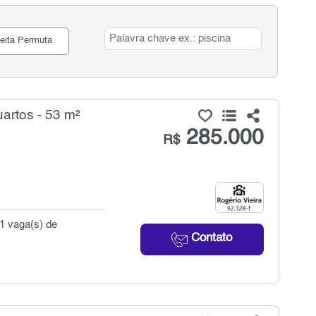
eita Permuta
artos - 53 m²
285.000
R$
 1 vaga(s) de
Contato