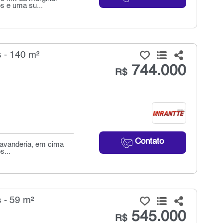
s e uma su...
 - 140 m²
744.000
R$
Contato
 lavanderia, em cima
s...
 - 59 m²
545.000
R$