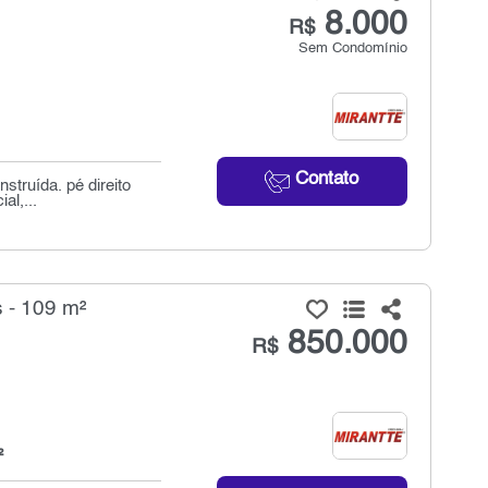
8.000
R$
Sem Condomínio
Contato
struída. pé direito
al,...
 - 109 m²
850.000
R$
²