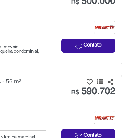
500.000
R$
Contato
a, moveis
queira condominial,
 - 56 m²
590.702
R$
Contato
,5 km da marginal