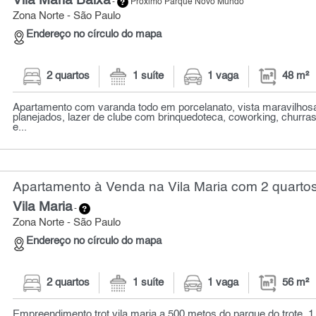
Vila Maria Baixa
-
Próximo Parque Novo Mundo
Zona Norte - São Paulo
Endereço no círculo do mapa
2 quartos
1 suíte
1 vaga
48 m²
Apartamento com varanda todo em porcelanato, vista maravilhos
planejados, lazer de clube com brinquedoteca, coworking, churras
e...
Apartamento à Venda na Vila Maria com 2 quartos
Vila Maria
-
Zona Norte - São Paulo
Endereço no círculo do mapa
2 quartos
1 suíte
1 vaga
56 m²
Empreendimento trot vila maria a 500 metos do parque do trote. 1