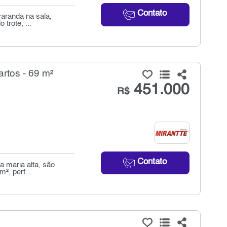
Contato
aranda na sala,
trote, ...
rtos - 69 m²
451.000
R$
Contato
a maria alta, são
², perf...