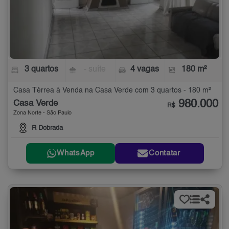
3 quartos
- suíte
4 vagas
180 m²
Casa Térrea à Venda na Casa Verde com 3 quartos - 180 m²
980.000
Casa Verde
R$
Zona Norte - São Paulo
R Dobrada
WhatsApp
Contatar