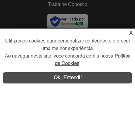
Trabalhe Conosco
Verificada por
X
Redes Sociais
Utilizamos cookies para personalizar conteúdos e oferecer
uma melhor experiência.
Ao navegar neste site, você concorda com a nossa
Política
de Cookies
.
Ok, Entendi!
Área exclusiva aos anunciantes,
acesse sua conta: