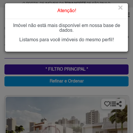
O PORTAL DE IMÓVEIS DA
ZONA NORTE
DE SÃO PAULO
×
Atenção!
Imóvel não está mais disponível em nossa base de
HOME
ZONA NORTE
COMPRAR
JARDIM DAS GRAÇAS
dados.
Imóveis à Venda no Jardim das Graças, Zona Norte de São Paulo
Listamos para você imóveis do mesmo perfil!
Jardim das Graças, Zona Norte
* FILTRO PRINCIPAL *
Refinar e Ordenar