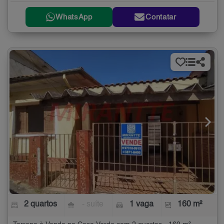
WhatsApp
Contatar
2 quartos
- suíte
1 vaga
160 m²