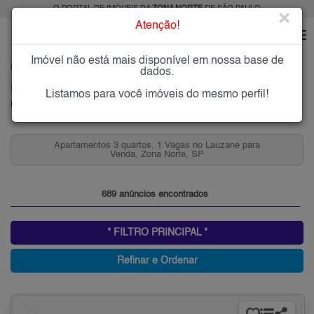
O PORTAL DE IMÓVEIS DA
ZONA NORTE
DE SÃO PAULO
×
Atenção!
Imóvel não está mais disponível em nossa base de
HOME
ZONA NORTE
COMPRAR
LAUZANE PAULISTA
dados.
Imóveis à Venda no Lauzane Paulista, Zona Norte de São Paulo
Listamos para você imóveis do mesmo perfil!
Lauzane Paulista, Zona Norte
Apartamentos 3 quartos, 1 Vagas no Lauzane para
Venda, Zona Norte, SP
689 anúncios encontrados
* FILTRO PRINCIPAL *
Refinar e Ordenar