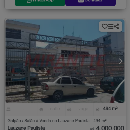
WhatsApp
Contatar
-
- suíte
- vaga
494 m²
Galpão / Salão à Venda no Lauzane Paulista - 494 m²
4.000.000
Lauzane Paulista
R$