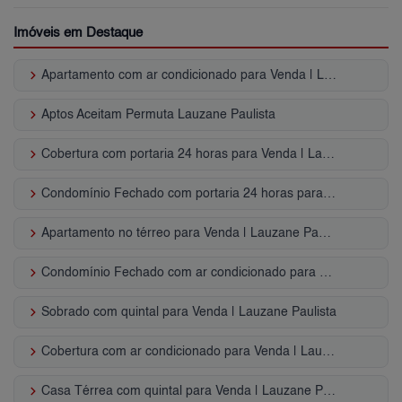
Imóveis em Destaque
keyboard_arrow_right
Apartamento com ar condicionado para Venda | Lauzane Paulista
keyboard_arrow_right
Aptos Aceitam Permuta Lauzane Paulista
keyboard_arrow_right
Cobertura com portaria 24 horas para Venda | Lauzane Paulista
keyboard_arrow_right
Condomínio Fechado com portaria 24 horas para Venda | Lauzane Paulista
keyboard_arrow_right
Apartamento no térreo para Venda | Lauzane Paulista
keyboard_arrow_right
Condomínio Fechado com ar condicionado para Venda | Lauzane Paulista
keyboard_arrow_right
Sobrado com quintal para Venda | Lauzane Paulista
keyboard_arrow_right
Cobertura com ar condicionado para Venda | Lauzane Paulista
keyboard_arrow_right
Casa Térrea com quintal para Venda | Lauzane Paulista