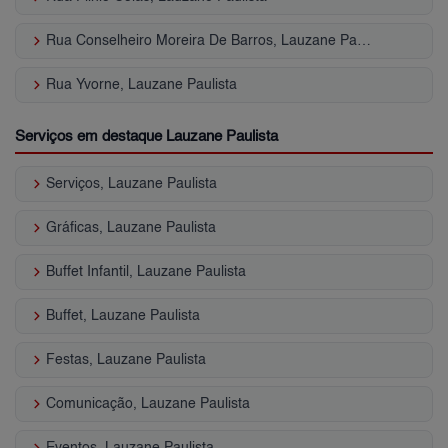
keyboard_arrow_right
Rua Conselheiro Moreira De Barros, Lauzane Paulista
keyboard_arrow_right
Rua Yvorne, Lauzane Paulista
Serviços em destaque Lauzane Paulista
keyboard_arrow_right
Serviços, Lauzane Paulista
keyboard_arrow_right
Gráficas, Lauzane Paulista
keyboard_arrow_right
Buffet Infantil, Lauzane Paulista
keyboard_arrow_right
Buffet, Lauzane Paulista
keyboard_arrow_right
Festas, Lauzane Paulista
keyboard_arrow_right
Comunicação, Lauzane Paulista
keyboard_arrow_right
Eventos, Lauzane Paulista