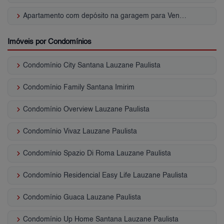
keyboard_arrow_right
Apartamento com depósito na garagem para Venda | Lauzane Paulista
Imóveis por Condomínios
keyboard_arrow_right
Condomínio City Santana Lauzane Paulista
keyboard_arrow_right
Condomínio Family Santana Imirim
keyboard_arrow_right
Condomínio Overview Lauzane Paulista
keyboard_arrow_right
Condomínio Vivaz Lauzane Paulista
keyboard_arrow_right
Condomínio Spazio Di Roma Lauzane Paulista
keyboard_arrow_right
Condomínio Residencial Easy Life Lauzane Paulista
keyboard_arrow_right
Condomínio Guaca Lauzane Paulista
keyboard_arrow_right
Condomínio Up Home Santana Lauzane Paulista