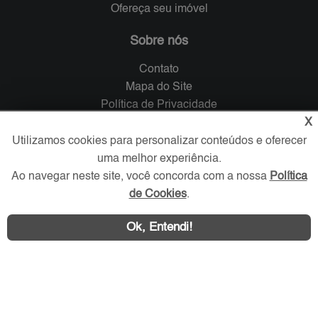
Ofereça seu imóvel
Sobre nós
Contato
Mapa do Site
Política de Privacidade
X
Trabalhe Conosco
Utilizamos cookies para personalizar conteúdos e oferecer
Verificada por
uma melhor experiência.
Ao navegar neste site, você concorda com a nossa
Política
de Cookies
.
Redes Sociais
Ok, Entendi!