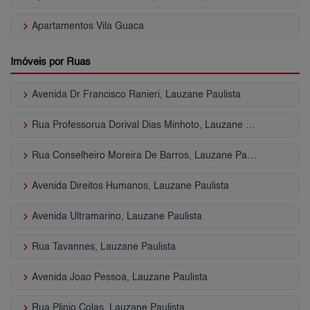
keyboard_arrow_right
Apartamentos Vila Guaca
Imóveis por Ruas
keyboard_arrow_right
Avenida Dr Francisco Ranieri, Lauzane Paulista
keyboard_arrow_right
Rua Professorua Dorival Dias Minhoto, Lauzane Paulista
keyboard_arrow_right
Rua Conselheiro Moreira De Barros, Lauzane Paulista
keyboard_arrow_right
Avenida Direitos Humanos, Lauzane Paulista
keyboard_arrow_right
Avenida Ultramarino, Lauzane Paulista
keyboard_arrow_right
Rua Tavannes, Lauzane Paulista
keyboard_arrow_right
Avenida Joao Pessoa, Lauzane Paulista
keyboard_arrow_right
Rua Plinio Colas, Lauzane Paulista