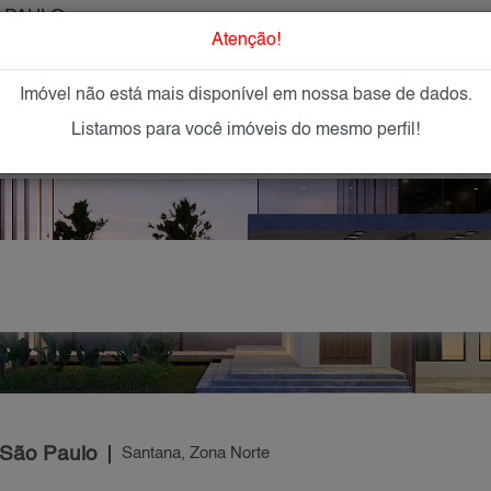
 PAULO
O que Procur
Atenção!
Imóvel não está mais disponível em nossa base de dados.
GAR
IMÓVEIS NOVOS
IMOBILIÁRIAS
OFEREÇA
Listamos para você imóveis do mesmo perfil!
 São Paulo
Santana, Zona Norte