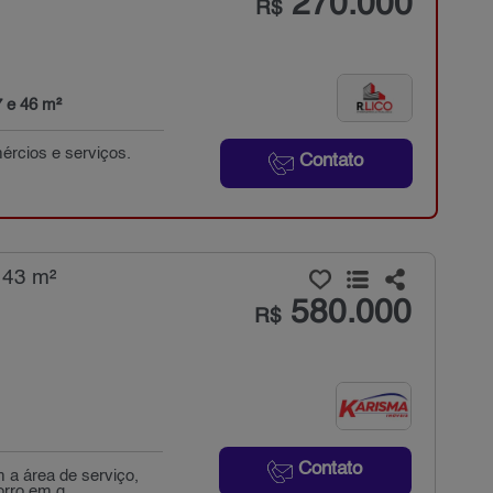
270.000
R$
7 e 46 m²
ércios e serviços.
Contato
 43 m²
580.000
R$
Contato
 a área de serviço,
rro em g...