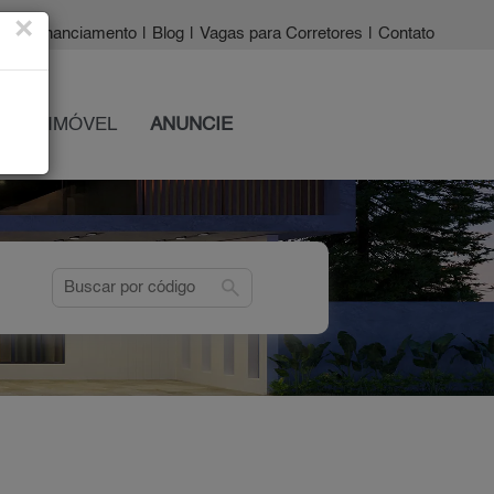
×
a?
|
Financiamento
|
Blog
|
Vagas para Corretores
|
Contato
 SEU IMÓVEL
ANUNCIE
search