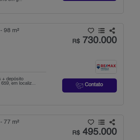
- 98 m²
730.000
R$
s + depósito
659, em localiz...
Contato
- 77 m²
495.000
R$