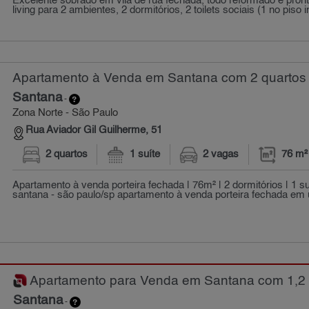
Excelente sobrado em vila de rua fechada, todo reformado e pront
living para 2 ambientes, 2 dormitórios, 2 toilets sociais (1 no piso in
Apartamento à Venda em Santana com 2 quartos 
Santana
-
Zona Norte - São Paulo
Rua Aviador Gil Guilherme, 51
2 quartos
1 suíte
2 vagas
76 m²
Apartamento à venda porteira fechada | 76m² | 2 dormitórios | 1 su
santana - são paulo/sp apartamento à venda porteira fechada em 
Apartamento para Venda em Santana com 1,2 q
Santana
-