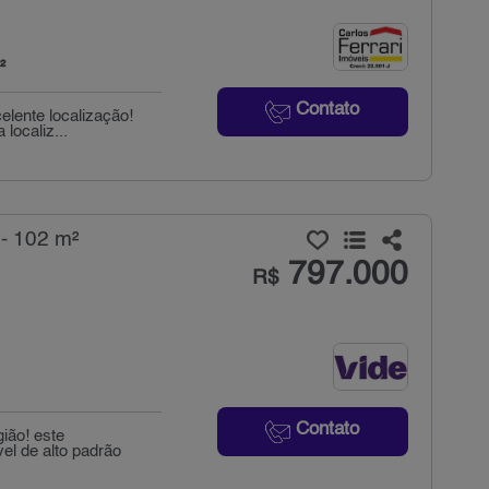
²
Contato
elente localização!
localiz...
- 102 m²
797.000
R$
Contato
ião! este
l de alto padrão