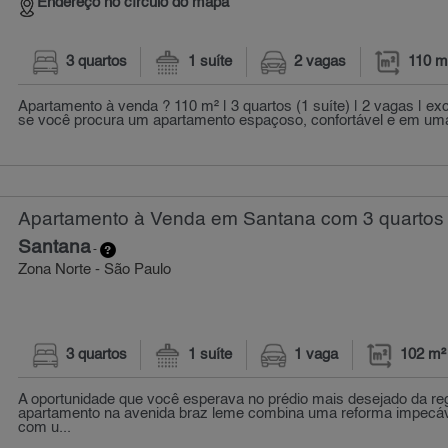
Endereço no círculo do mapa
3 quartos
1 suíte
2 vagas
110 m
Apartamento à venda ? 110 m² | 3 quartos (1 suíte) | 2 vagas | exc
se você procura um apartamento espaçoso, confortável e em uma 
Apartamento à Venda em Santana com 3 quartos 
Santana
-
Zona Norte - São Paulo
3 quartos
1 suíte
1 vaga
102 m²
A oportunidade que você esperava no prédio mais desejado da reg
apartamento na avenida braz leme combina uma reforma impecáve
com u...