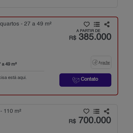
uartos - 27 a 49 m²
A PARTIR DE
385.000
R$
7 a 49 m²
isa está aqui.
Contato
- 110 m²
700.000
R$