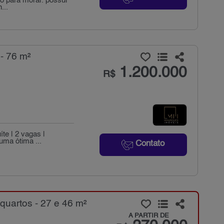
o para morar. possui
...
- 76 m²
1.200.000
R$
íte | 2 vagas |
uma ótima ...
Contato
uartos - 27 e 46 m²
A PARTIR DE