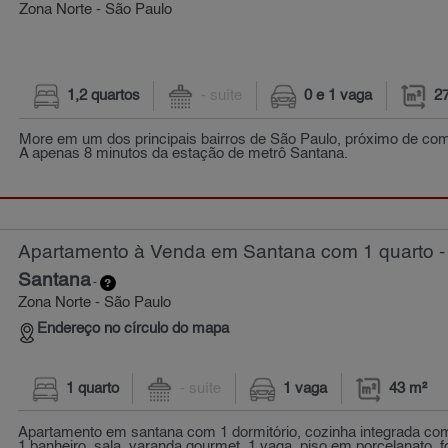
Zona Norte - São Paulo
1,2 quartos
- suíte
0 e 1 vaga
2
More em um dos principais bairros de São Paulo, próximo de com
A apenas 8 minutos da estação de metrô Santana.
Apartamento à Venda em Santana com 1 quarto -
Santana
-
Zona Norte - São Paulo
Endereço no círculo do mapa
1 quarto
- suíte
1 vaga
43 m²
Apartamento em santana com 1 dormitório, cozinha integrada com
1 banheiro, sala, varanda gourmet, 1 vaga. piso em porcelanato, fo