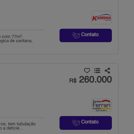
Contato
o com 77m²,
égica de santana,
260.000
R$
Contato
ros, tem tubulação
a deficie...