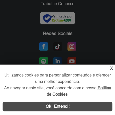
Trabalhe Conosco
Verificada por
Redes Sociais
X
Utilizamos cookies para personalizar conteúdos e oferecer
uma melhor experiência.
Área exclusiva aos anunciantes,
Ao navegar neste site, você concorda com a nossa
Política
acesse sua conta:
de Cookies
.
Ok, Entendi!