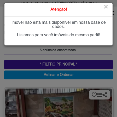
O PORTAL DE IMÓVEIS DA
ZONA NORTE
DE SÃO PAULO
×
Atenção!
Imóvel não está mais disponível em nossa base de
HOME
ZONA NORTE
ALUGAR
JARDIM MODELO
dados.
Imóveis para Alugar no Jardim Modelo, Zona Norte de São Paulo, SP
Listamos para você imóveis do mesmo perfil!
Jardim Modelo, Zona Norte
5 anúncios encontrados
* FILTRO PRINCIPAL *
Refinar e Ordenar