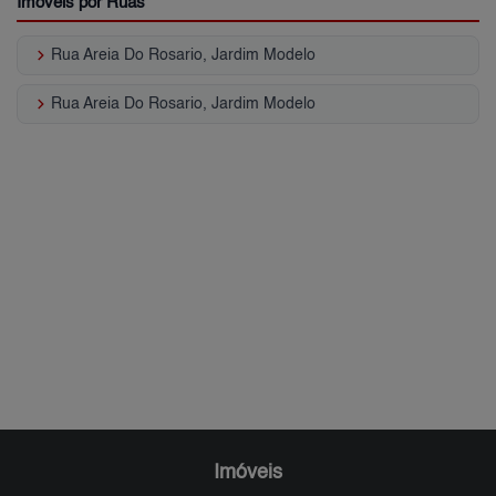
Imóveis por Ruas
keyboard_arrow_right
Rua Areia Do Rosario, Jardim Modelo
keyboard_arrow_right
Rua Areia Do Rosario, Jardim Modelo
Imóveis