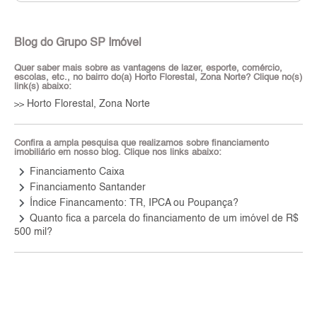
Blog do Grupo SP Imóvel
Quer saber mais sobre as vantagens de lazer, esporte, comércio,
escolas, etc., no bairro do(a) Horto Florestal, Zona Norte? Clique no(s)
link(s) abaixo:
Horto Florestal, Zona Norte
>>
Confira a ampla pesquisa que realizamos sobre financiamento
imobiliário em nosso blog. Clique nos links abaixo:
keyboard_arrow_right
Financiamento Caixa
keyboard_arrow_right
Financiamento Santander
keyboard_arrow_right
Índice Financamento: TR, IPCA ou Poupança?
keyboard_arrow_right
Quanto fica a parcela do financiamento de um imóvel de R$
500 mil?