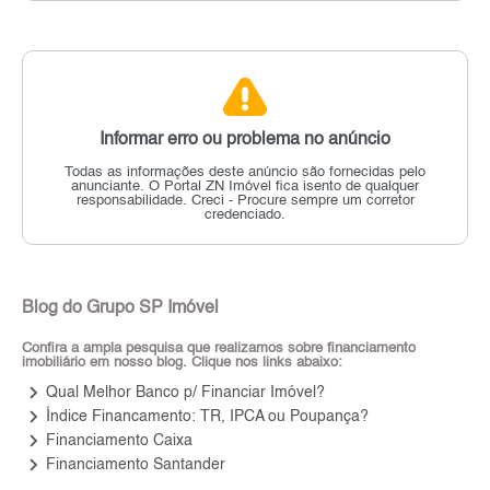
Informar erro ou problema no anúncio
Todas as informações deste anúncio são fornecidas pelo
anunciante.
O Portal ZN Imóvel fica isento de qualquer
responsabilidade.
Creci - Procure sempre um corretor
credenciado.
Blog do Grupo SP Imóvel
Confira a ampla pesquisa que realizamos sobre financiamento
imobiliário em nosso blog. Clique nos links abaixo:
keyboard_arrow_right
Qual Melhor Banco p/ Financiar Imóvel?
keyboard_arrow_right
Índice Financamento: TR, IPCA ou Poupança?
keyboard_arrow_right
Financiamento Caixa
keyboard_arrow_right
Financiamento Santander