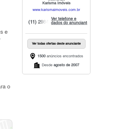
CRECI: 09.138-J
Karisma Imóveis
www.karismaimoveis.com.br
Ver telefone e
(11) 2984...
dados do anunciante
us e
.
Ver todas ofertas deste anunciante
1500
anúncios encontrados
Desde
agosto de 2007
ra o