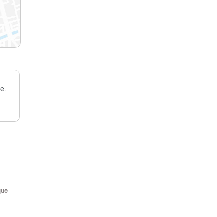
e.
que