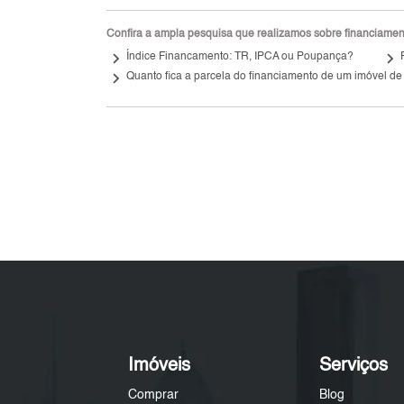
Confira a ampla pesquisa que realizamos sobre financiamento
keyboard_arrow_right
keyboard_arrow_right
Índice Financamento: TR, IPCA ou Poupança?
keyboard_arrow_right
Quanto fica a parcela do financiamento de um imóvel de
Imóveis
Serviços
Comprar
Blog