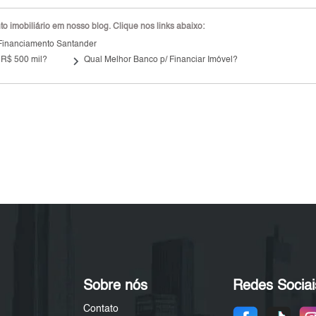
 imobiliário em nosso blog. Clique nos links abaixo:
Financiamento Santander
keyboard_arrow_right
 R$ 500 mil?
Qual Melhor Banco p/ Financiar Imóvel?
Sobre nós
Redes Sociai
Contato