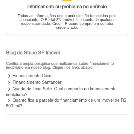
Informar erro ou problema no anúncio
Todas as informações deste anúncio são fornecidas pelo
anunciante.
O Portal ZN Imóvel fica isento de qualquer
responsabilidade.
Creci - Procure sempre um corretor
credenciado.
Blog do Grupo SP Imóvel
Confira a ampla pesquisa que realizamos sobre financiamento
imobiliário em nosso blog. Clique nos links abaixo:
keyboard_arrow_right
Financiamento Caixa
keyboard_arrow_right
Financiamento Santander
keyboard_arrow_right
Queda da Taxa Selic: Qual o impacto no financiamento
imobiliário?
keyboard_arrow_right
Quanto fica a parcela do financiamento de um imóvel de R$
500 mil?