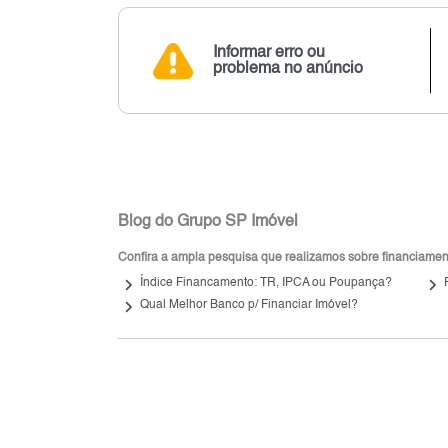
Informar erro ou
problema no anúncio
Blog do Grupo SP Imóvel
Confira a ampla pesquisa que realizamos sobre financiamento
keyboard_arrow_right
keyboard_arrow_right
Índice Financamento: TR, IPCA ou Poupança?
keyboard_arrow_right
Qual Melhor Banco p/ Financiar Imóvel?