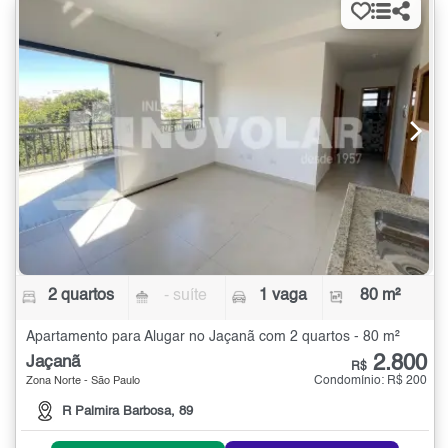
2 quartos
- suíte
1 vaga
80 m²
Apartamento para Alugar no Jaçanã com 2 quartos - 80 m²
2.800
Jaçanã
R$
Condomínio: R$ 200
Zona Norte - São Paulo
R Palmira Barbosa, 89