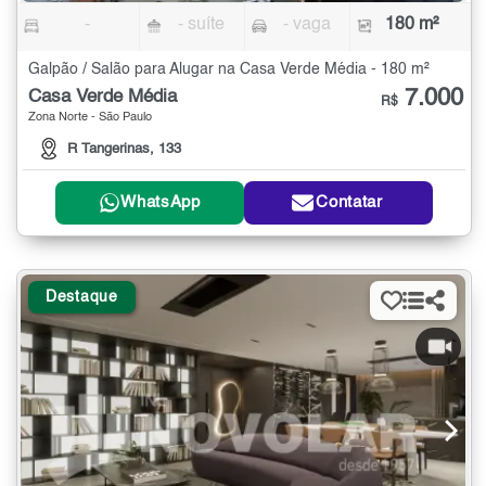
-
- suíte
- vaga
180 m²
Galpão / Salão para Alugar na Casa Verde Média - 180 m²
7.000
Casa Verde Média
R$
Zona Norte - São Paulo
R Tangerinas, 133
WhatsApp
Contatar
Destaque