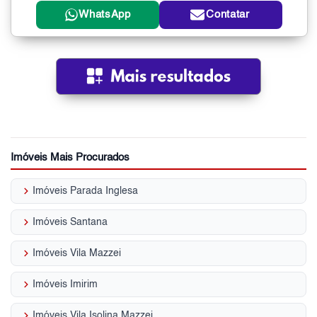
WhatsApp
Contatar
Imóveis Mais Procurados
keyboard_arrow_right
Imóveis Parada Inglesa
keyboard_arrow_right
Imóveis Santana
keyboard_arrow_right
Imóveis Vila Mazzei
keyboard_arrow_right
Imóveis Imirim
keyboard_arrow_right
Imóveis Vila Isolina Mazzei