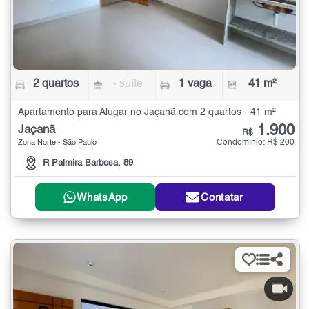
2 quartos
- suíte
1 vaga
41 m²
Apartamento para Alugar no Jaçanã com 2 quartos - 41 m²
1.900
Jaçanã
R$
Condomínio: R$ 200
Zona Norte - São Paulo
R Palmira Barbosa, 89
WhatsApp
Contatar