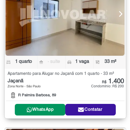
1 quarto
- suíte
1 vaga
33 m²
Apartamento para Alugar no Jaçanã com 1 quarto - 33 m²
1.400
Jaçanã
R$
Condomínio: R$ 200
Zona Norte - São Paulo
R Palmira Barbosa, 89
WhatsApp
Contatar