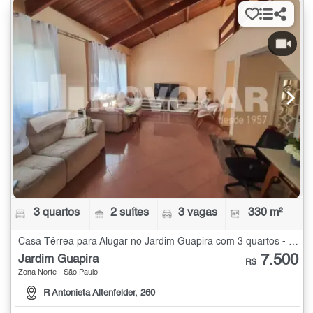
3 quartos
2 suítes
3 vagas
330 m²
Casa Térrea para Alugar no Jardim Guapira com 3 quartos - 330 m²
7.500
Jardim Guapira
R$
Zona Norte - São Paulo
R Antonieta Altenfelder, 260