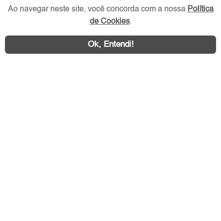
Ao navegar neste site, você concorda com a nossa
Política
de Cookies
.
Ok, Entendi!
Área exclusiva aos anunciantes,
acesse sua conta:
ZN Imóvel © 2026 - Todos os direitos reservados