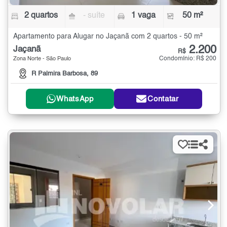
2 quartos
- suíte
1 vaga
50 m²
Apartamento para Alugar no Jaçanã com 2 quartos - 50 m²
2.200
Jaçanã
R$
Condomínio: R$ 200
Zona Norte - São Paulo
R Palmira Barbosa, 89
WhatsApp
Contatar