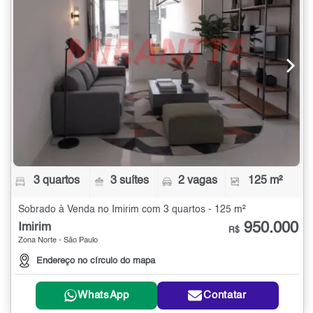
3 quartos
3 suítes
2 vagas
125 m²
Sobrado à Venda no Imirim com 3 quartos - 125 m²
950.000
Imirim
R$
Zona Norte - São Paulo
Endereço no círculo do mapa
WhatsApp
Contatar