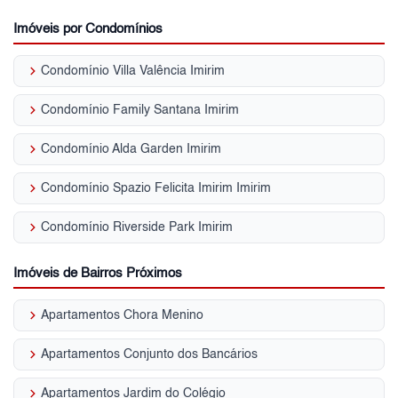
Imóveis por Condomínios
keyboard_arrow_right
Condomínio Villa Valência Imirim
keyboard_arrow_right
Condomínio Family Santana Imirim
keyboard_arrow_right
Condomínio Alda Garden Imirim
keyboard_arrow_right
Condomínio Spazio Felicita Imirim Imirim
keyboard_arrow_right
Condomínio Riverside Park Imirim
Imóveis de Bairros Próximos
keyboard_arrow_right
Apartamentos Chora Menino
keyboard_arrow_right
Apartamentos Conjunto dos Bancários
keyboard_arrow_right
Apartamentos Jardim do Colégio