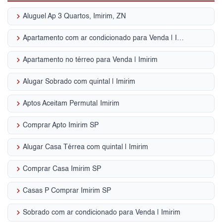
keyboard_arrow_right
Aluguel Ap 3 Quartos, Imirim, ZN
keyboard_arrow_right
Apartamento com ar condicionado para Venda | Imirim
keyboard_arrow_right
Apartamento no térreo para Venda | Imirim
keyboard_arrow_right
Alugar Sobrado com quintal | Imirim
keyboard_arrow_right
Aptos Aceitam Permuta| Imirim
keyboard_arrow_right
Comprar Apto Imirim SP
keyboard_arrow_right
Alugar Casa Térrea com quintal | Imirim
keyboard_arrow_right
Comprar Casa Imirim SP
keyboard_arrow_right
Casas P Comprar Imirim SP
keyboard_arrow_right
Sobrado com ar condicionado para Venda | Imirim