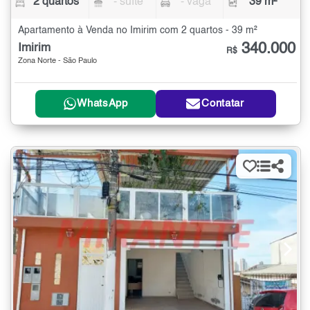
2 quartos
- suíte
- vaga
39 m²
Apartamento à Venda no Imirim com 2 quartos - 39 m²
340.000
Imirim
R$
Zona Norte - São Paulo
WhatsApp
Contatar