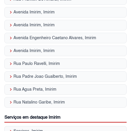
keyboard_arrow_right
Avenida Imirim, Imirim
keyboard_arrow_right
Avenida Imirim, Imirim
keyboard_arrow_right
Avenida Engenheiro Caetano Alvares, Imirim
keyboard_arrow_right
Avenida Imirim, Imirim
keyboard_arrow_right
Rua Paulo Ravelli, Imirim
keyboard_arrow_right
Rua Padre Joao Gualberto, Imirim
keyboard_arrow_right
Rua Agua Preta, Imirim
keyboard_arrow_right
Rua Natalino Garibe, Imirim
Serviços em destaque Imirim