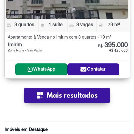
3 quartos
1 suíte
3 vagas
79 m²
Apartamento à Venda no Imirim com 3 quartos - 79 m²
395.000
Imirim
R$
Zona Norte - São Paulo
R$ 425.000
WhatsApp
Contatar
Imóveis em Destaque