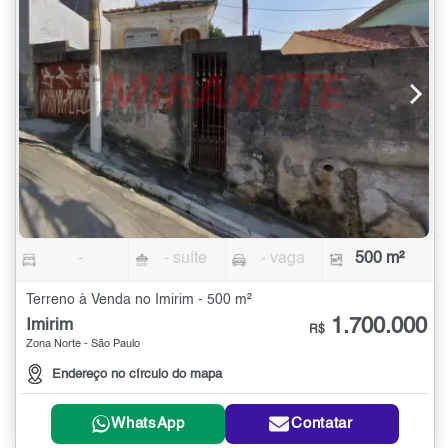
-
- suíte
- vaga
500 m²
Terreno à Venda no Imirim - 500 m²
1.700.000
Imirim
R$
Zona Norte - São Paulo
Endereço no círculo do mapa
WhatsApp
Contatar