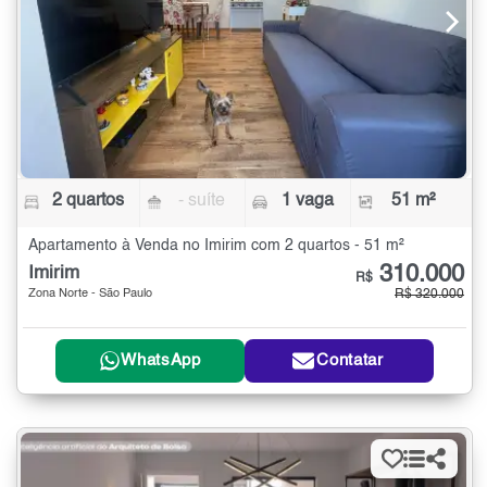
2 quartos
- suíte
1 vaga
51 m²
Apartamento à Venda no Imirim com 2 quartos - 51 m²
310.000
Imirim
R$
Zona Norte - São Paulo
R$ 320.000
WhatsApp
Contatar