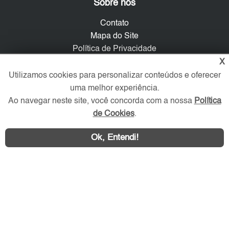
Sobre nós
Contato
Mapa do Site
Política de Privacidade
Trabalhe Conosco
X
Utilizamos cookies para personalizar conteúdos e oferecer
Verificada por
uma melhor experiência.
Ao navegar neste site, você concorda com a nossa
Política
de Cookies
.
Redes Sociais
Ok, Entendi!
Área exclusiva aos anunciantes,