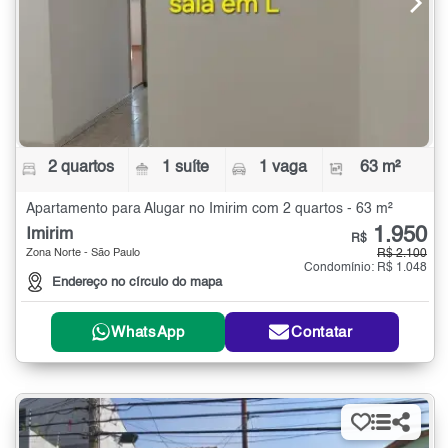
2 quartos
1 suíte
1 vaga
63 m²
Apartamento para Alugar no Imirim com 2 quartos - 63 m²
1.950
Imirim
R$
Zona Norte - São Paulo
R$ 2.100
Condomínio: R$ 1.048
Endereço no círculo do mapa
WhatsApp
Contatar