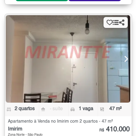
2 quartos
- suíte
1 vaga
47 m²
Apartamento à Venda no Imirim com 2 quartos - 47 m²
410.000
Imirim
R$
Zona Norte - São Paulo