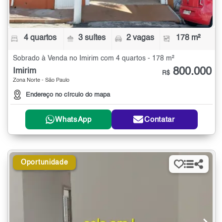
4 quartos
3 suítes
2 vagas
178 m²
Sobrado à Venda no Imirim com 4 quartos - 178 m²
800.000
Imirim
R$
Zona Norte - São Paulo
Endereço no círculo do mapa
WhatsApp
Contatar
Oportunidade