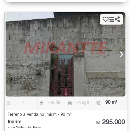
-
- suíte
- vaga
90 m²
Terreno à Venda no Imirim - 90 m²
295.000
Imirim
R$
Zona Norte - São Paulo