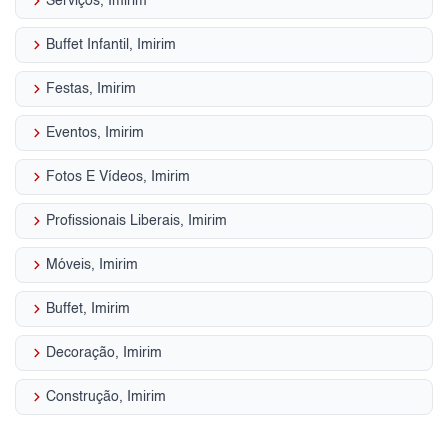
keyboard_arrow_right
Serviços, Imirim
keyboard_arrow_right
Buffet Infantil, Imirim
keyboard_arrow_right
Festas, Imirim
keyboard_arrow_right
Eventos, Imirim
keyboard_arrow_right
Fotos E Vídeos, Imirim
keyboard_arrow_right
Profissionais Liberais, Imirim
keyboard_arrow_right
Móveis, Imirim
keyboard_arrow_right
Buffet, Imirim
keyboard_arrow_right
Decoração, Imirim
keyboard_arrow_right
Construção, Imirim