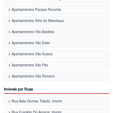
keyboard_arrow_right
Apartamentos Parque Peruche
keyboard_arrow_right
Apartamentos Sítio do Mandaqui
keyboard_arrow_right
Apartamentos Vila Basileia
keyboard_arrow_right
Apartamentos Vila Ester
keyboard_arrow_right
Apartamentos Vila Guaca
keyboard_arrow_right
Apartamentos Vila Pita
keyboard_arrow_right
Apartamentos Vila Romero
Imóveis por Ruas
keyboard_arrow_right
Rua Aida Gomes Toledo, Imirim
keyboard_arrow_right
Rua Franklin Do Amaral, Imirim