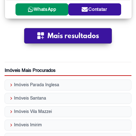
WhatsApp
Contatar
Imóveis Mais Procurados
keyboard_arrow_right
Imóveis Parada Inglesa
keyboard_arrow_right
Imóveis Santana
keyboard_arrow_right
Imóveis Vila Mazzei
keyboard_arrow_right
Imóveis Imirim