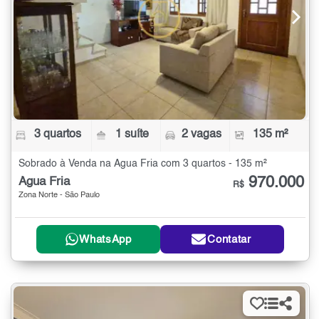
3 quartos
1 suíte
2 vagas
135 m²
Sobrado à Venda na Água Fria com 3 quartos - 135 m²
970.000
Água Fria
R$
Zona Norte - São Paulo
WhatsApp
Contatar