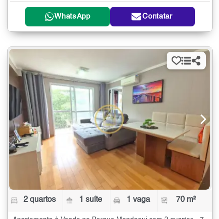
WhatsApp
Contatar
2 quartos
1 suíte
1 vaga
70 m²