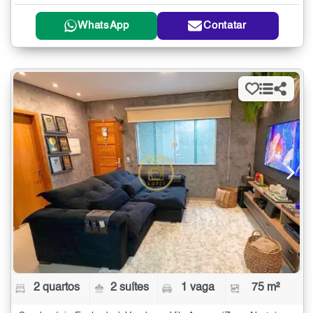
WhatsApp
Contatar
2 quartos
2 suítes
1 vaga
75 m²