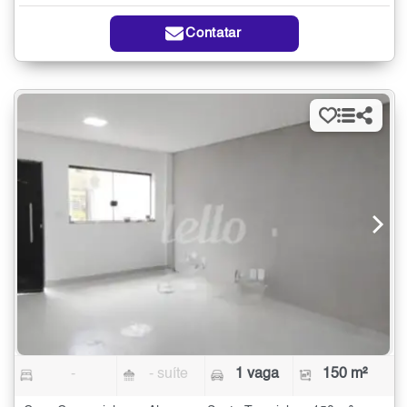
Contatar
-
- suíte
1 vaga
150 m²