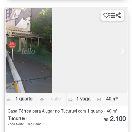
1 quarto
- suíte
1 vaga
40 m²
Casa Térrea para Alugar no Tucuruvi com 1 quarto - 40 m²
2.100
Tucuruvi
R$
Zona Norte - São Paulo