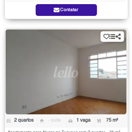
Contatar
2 quartos
- suíte
1 vaga
75 m²