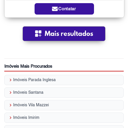
Contatar
Imóveis Mais Procurados
keyboard_arrow_right
Imóveis Parada Inglesa
keyboard_arrow_right
Imóveis Santana
keyboard_arrow_right
Imóveis Vila Mazzei
keyboard_arrow_right
Imóveis Imirim