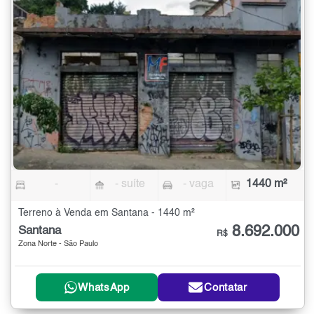
-
- suíte
- vaga
1440 m²
Terreno à Venda em Santana - 1440 m²
8.692.000
Santana
R$
Zona Norte - São Paulo
WhatsApp
Contatar