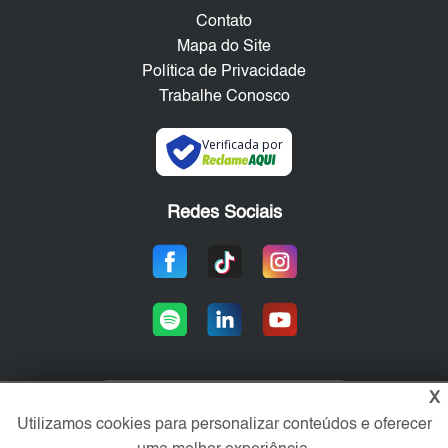
Contato
Mapa do Site
Política de Privacidade
Trabalhe Conosco
Verificada por
Redes Sociais
X
Área exclusiva aos anunciantes,
Utilizamos cookies para personalizar conteúdos e oferecer
acesse sua conta: