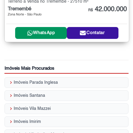
Terreno à Venda no Tremembé - 27510 m²
42.000.000
Tremembé
R$
Zona Norte - São Paulo
WhatsApp
Contatar
Imóveis Mais Procurados
keyboard_arrow_right
Imóveis Parada Inglesa
keyboard_arrow_right
Imóveis Santana
keyboard_arrow_right
Imóveis Vila Mazzei
keyboard_arrow_right
Imóveis Imirim