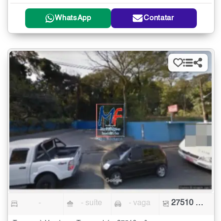
WhatsApp
Contatar
-
- suíte
- vaga
27510 m²