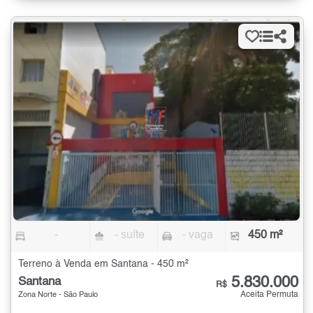
-
- suíte
- vaga
450 m²
Terreno à Venda em Santana - 450 m²
5.830.000
Santana
R$
Aceita Permuta
Zona Norte - São Paulo