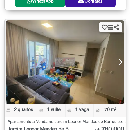
WhatsApp
Contatar
2 quartos
1 suíte
1 vaga
70 m²
Apartamento à Venda no Jardim Leonor Mendes de Barros com 2 quartos - 70 m²
780.000
Jardim Leonor Mendes de Barros