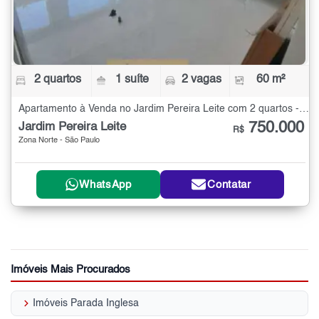
2 quartos
1 suíte
2 vagas
60 m²
Apartamento à Venda no Jardim Pereira Leite com 2 quartos - 60 m²
750.000
Jardim Pereira Leite
R$
Zona Norte - São Paulo
WhatsApp
Contatar
Imóveis Mais Procurados
keyboard_arrow_right
Imóveis Parada Inglesa