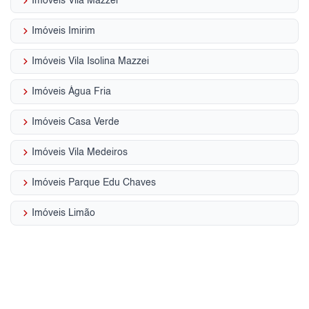
keyboard_arrow_right
Imóveis Vila Mazzei
keyboard_arrow_right
Imóveis Imirim
keyboard_arrow_right
Imóveis Vila Isolina Mazzei
keyboard_arrow_right
Imóveis Água Fria
keyboard_arrow_right
Imóveis Casa Verde
keyboard_arrow_right
Imóveis Vila Medeiros
keyboard_arrow_right
Imóveis Parque Edu Chaves
keyboard_arrow_right
Imóveis Limão