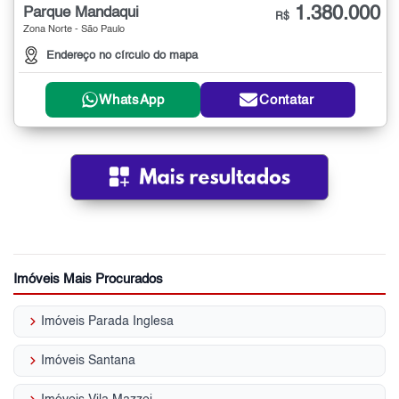
1.380.000
Parque Mandaqui
R$
Zona Norte - São Paulo
Endereço no círculo do mapa
WhatsApp
Contatar
Imóveis Mais Procurados
keyboard_arrow_right
Imóveis Parada Inglesa
keyboard_arrow_right
Imóveis Santana