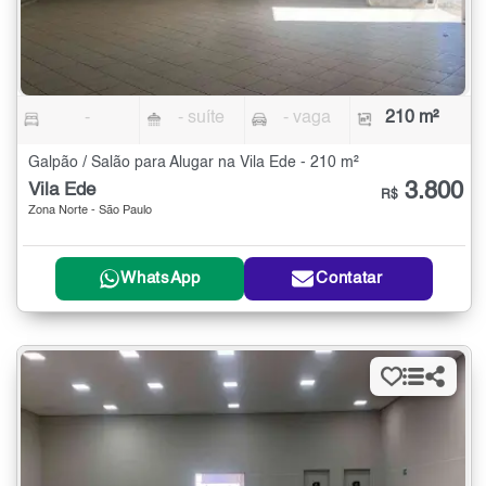
-
- suíte
- vaga
210 m²
Galpão / Salão para Alugar na Vila Ede - 210 m²
3.800
Vila Ede
R$
Zona Norte - São Paulo
WhatsApp
Contatar