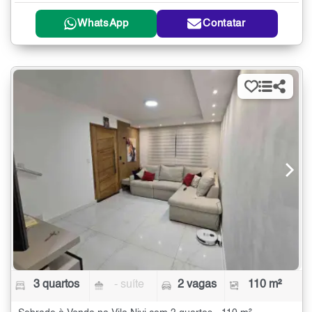
WhatsApp
Contatar
3 quartos
- suíte
2 vagas
110 m²