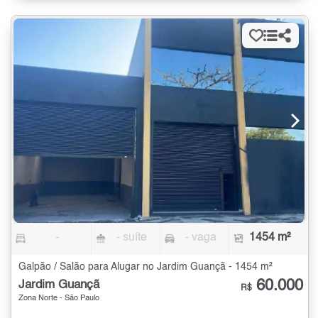
-
- suíte
- vaga
1454 m²
Galpão / Salão para Alugar no Jardim Guançã - 1454 m²
60.000
Jardim Guançã
R$
Zona Norte - São Paulo