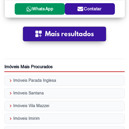
WhatsApp
Contatar
Imóveis Mais Procurados
keyboard_arrow_right
Imóveis Parada Inglesa
keyboard_arrow_right
Imóveis Santana
keyboard_arrow_right
Imóveis Vila Mazzei
keyboard_arrow_right
Imóveis Imirim