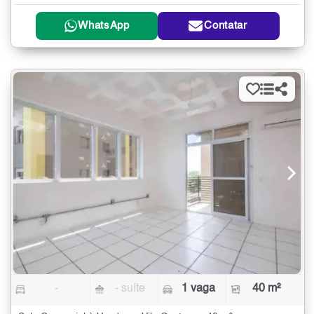
WhatsApp
Contatar
-
- suíte
1 vaga
40 m²