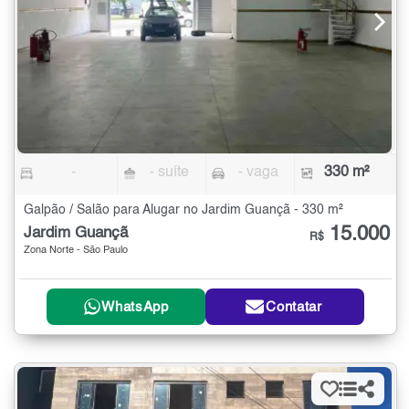
-
- suíte
- vaga
330 m²
Galpão / Salão para Alugar no Jardim Guançã - 330 m²
15.000
Jardim Guançã
R$
Zona Norte - São Paulo
WhatsApp
Contatar