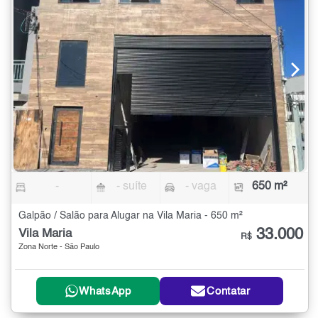
-
- suíte
- vaga
650 m²
Galpão / Salão para Alugar na Vila Maria - 650 m²
33.000
Vila Maria
R$
Zona Norte - São Paulo
WhatsApp
Contatar