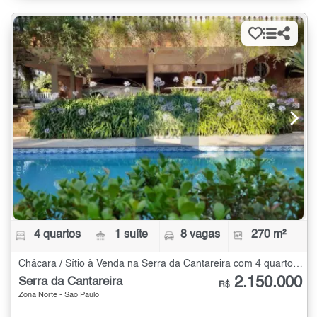
4 quartos
1 suíte
8 vagas
270 m²
Chácara / Sítio à Venda na Serra da Cantareira com 4 quartos - 270 m²
2.150.000
Serra da Cantareira
R$
Zona Norte - São Paulo