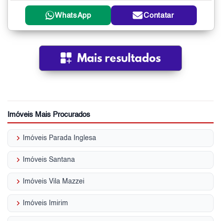
WhatsApp
Contatar
Imóveis Mais Procurados
keyboard_arrow_right
Imóveis Parada Inglesa
keyboard_arrow_right
Imóveis Santana
keyboard_arrow_right
Imóveis Vila Mazzei
keyboard_arrow_right
Imóveis Imirim