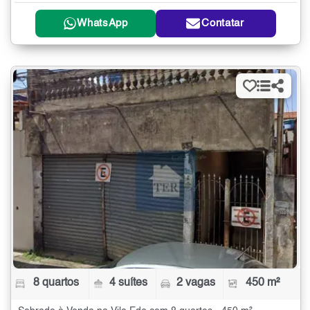
WhatsApp
Contatar
8 quartos
4 suítes
2 vagas
450 m²