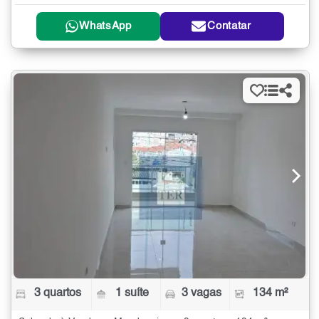
WhatsApp
Contatar
3 quartos
1 suíte
3 vagas
134 m²