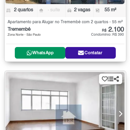
2 quartos
- suíte
2 vagas
55 m²
Apartamento para Alugar no Tremembé com 2 quartos - 55 m²
2.100
Tremembé
R$
Condomínio: R$ 390
Zona Norte - São Paulo
WhatsApp
Contatar