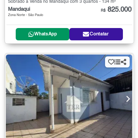
Sobrado à Venda no Mandaqui com 3 quartos - 134 m²
825.000
Mandaqui
R$
Zona Norte - São Paulo
WhatsApp
Contatar