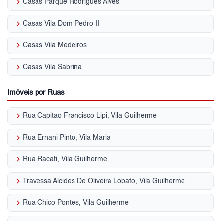
keyboard_arrow_right
Casas Parque Rodrigues Alves
keyboard_arrow_right
Casas Vila Dom Pedro II
keyboard_arrow_right
Casas Vila Medeiros
keyboard_arrow_right
Casas Vila Sabrina
Imóveis por Ruas
keyboard_arrow_right
Rua Capitao Francisco Lipi, Vila Guilherme
keyboard_arrow_right
Rua Ernani Pinto, Vila Maria
keyboard_arrow_right
Rua Racati, Vila Guilherme
keyboard_arrow_right
Travessa Alcides De Oliveira Lobato, Vila Guilherme
keyboard_arrow_right
Rua Chico Pontes, Vila Guilherme