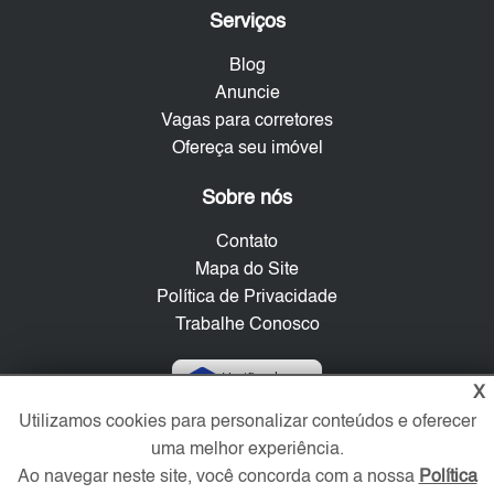
Serviços
Blog
Anuncie
Vagas para corretores
Ofereça seu imóvel
Sobre nós
Contato
Mapa do Site
Política de Privacidade
Trabalhe Conosco
Verificada por
X
Utilizamos cookies para personalizar conteúdos e oferecer
uma melhor experiência.
Redes Sociais
Ao navegar neste site, você concorda com a nossa
Política