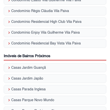
keyboard_arrow_right
Condomínio Esatto Vila Guilherme Vila Paiva
keyboard_arrow_right
Condomínio Régis Cláudia Vila Paiva
keyboard_arrow_right
Condomínio Residencial High Club Vila Paiva
keyboard_arrow_right
Condomínio Enjoy Vila Guilherme Vila Paiva
keyboard_arrow_right
Condomínio Residencial Bay Vista Vila Paiva
Imóveis de Bairros Próximos
keyboard_arrow_right
Casas Jardim Guançã
keyboard_arrow_right
Casas Jardim Japão
keyboard_arrow_right
Casas Parada Inglesa
keyboard_arrow_right
Casas Parque Novo Mundo