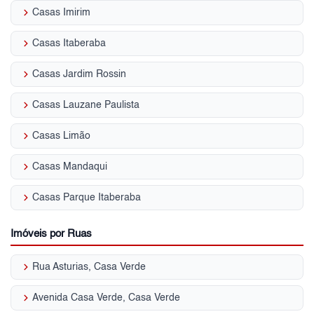
keyboard_arrow_right
Casas Imirim
keyboard_arrow_right
Casas Itaberaba
keyboard_arrow_right
Casas Jardim Rossin
keyboard_arrow_right
Casas Lauzane Paulista
keyboard_arrow_right
Casas Limão
keyboard_arrow_right
Casas Mandaqui
keyboard_arrow_right
Casas Parque Itaberaba
Imóveis por Ruas
keyboard_arrow_right
Rua Asturias, Casa Verde
keyboard_arrow_right
Avenida Casa Verde, Casa Verde