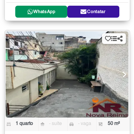
WhatsApp
Contatar
1 quarto
- suíte
- vaga
50 m²