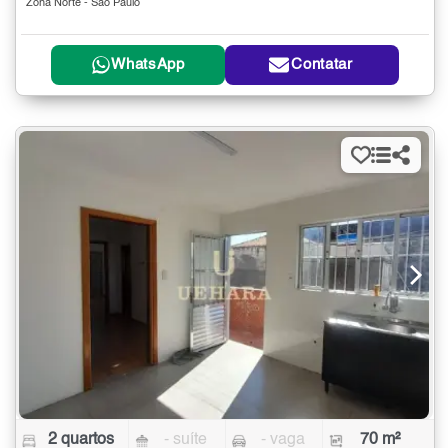
Zona Norte - São Paulo
WhatsApp
Contatar
2 quartos
- suíte
- vaga
70 m²