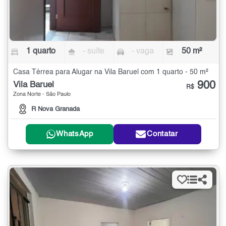
1 quarto
- suíte
- vaga
50 m²
Casa Térrea para Alugar na Vila Baruel com 1 quarto - 50 m²
900
Vila Baruel
R$
Zona Norte - São Paulo
R Nova Granada
WhatsApp
Contatar