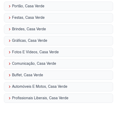
keyboard_arrow_right
Portão, Casa Verde
keyboard_arrow_right
Festas, Casa Verde
keyboard_arrow_right
Brindes, Casa Verde
keyboard_arrow_right
Gráficas, Casa Verde
keyboard_arrow_right
Fotos E Vídeos, Casa Verde
keyboard_arrow_right
Comunicação, Casa Verde
keyboard_arrow_right
Buffet, Casa Verde
keyboard_arrow_right
Automóveis E Motos, Casa Verde
keyboard_arrow_right
Profissionais Liberais, Casa Verde