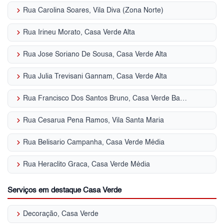
keyboard_arrow_right
Rua Carolina Soares, Vila Diva (Zona Norte)
keyboard_arrow_right
Rua Irineu Morato, Casa Verde Alta
keyboard_arrow_right
Rua Jose Soriano De Sousa, Casa Verde Alta
keyboard_arrow_right
Rua Julia Trevisani Gannam, Casa Verde Alta
keyboard_arrow_right
Rua Francisco Dos Santos Bruno, Casa Verde Baixa
keyboard_arrow_right
Rua Cesarua Pena Ramos, Vila Santa Maria
keyboard_arrow_right
Rua Belisario Campanha, Casa Verde Média
keyboard_arrow_right
Rua Heraclito Graca, Casa Verde Média
Serviços em destaque Casa Verde
keyboard_arrow_right
Decoração, Casa Verde