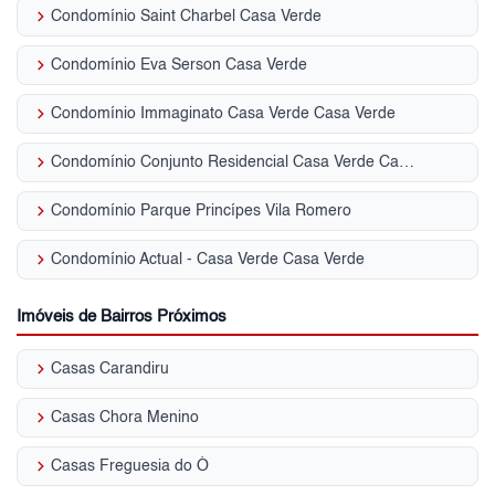
keyboard_arrow_right
Condomínio Saint Charbel Casa Verde
keyboard_arrow_right
Condomínio Eva Serson Casa Verde
keyboard_arrow_right
Condomínio Immaginato Casa Verde Casa Verde
keyboard_arrow_right
Condomínio Conjunto Residencial Casa Verde Casa Verde
keyboard_arrow_right
Condomínio Parque Princípes Vila Romero
keyboard_arrow_right
Condomínio Actual - Casa Verde Casa Verde
Imóveis de Bairros Próximos
keyboard_arrow_right
Casas Carandiru
keyboard_arrow_right
Casas Chora Menino
keyboard_arrow_right
Casas Freguesia do Ó