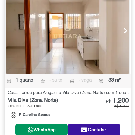
1 quarto
- suíte
- vaga
33 m²
Casa Térrea para Alugar na Vila Diva (Zona Norte) com 1 quarto - 33 m²
1.200
Vila Diva (Zona Norte)
R$
Zona Norte - São Paulo
R$ 1.400
R Carolina Soares
WhatsApp
Contatar