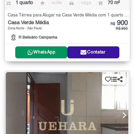
1 quarto
- suíte
- vaga
70 m²
Casa Térrea para Alugar na Casa Verde Média com 1 quarto - 70 m²
900
Casa Verde Média
R$
Zona Norte - São Paulo
R$ 950
R Belisário Campanha
WhatsApp
Contatar