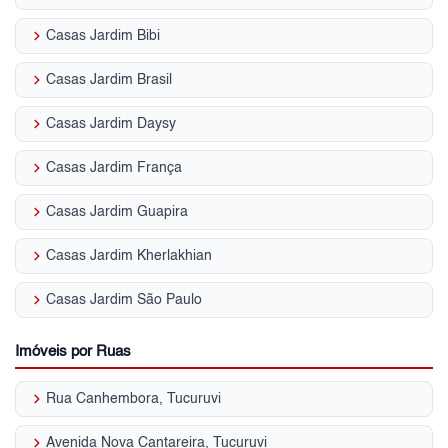
keyboard_arrow_right
Casas Jardim Bibi
keyboard_arrow_right
Casas Jardim Brasil
keyboard_arrow_right
Casas Jardim Daysy
keyboard_arrow_right
Casas Jardim França
keyboard_arrow_right
Casas Jardim Guapira
keyboard_arrow_right
Casas Jardim Kherlakhian
keyboard_arrow_right
Casas Jardim São Paulo
Imóveis por Ruas
keyboard_arrow_right
Rua Canhembora, Tucuruvi
keyboard_arrow_right
Avenida Nova Cantareira, Tucuruvi