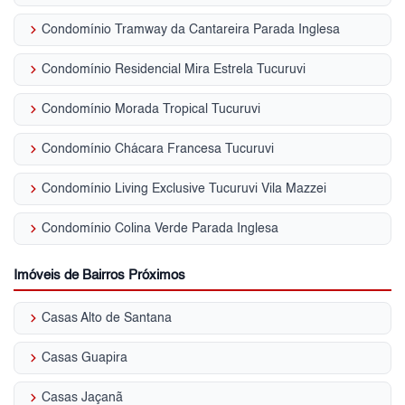
keyboard_arrow_right
Condomínio Tramway da Cantareira Parada Inglesa
keyboard_arrow_right
Condomínio Residencial Mira Estrela Tucuruvi
keyboard_arrow_right
Condomínio Morada Tropical Tucuruvi
keyboard_arrow_right
Condomínio Chácara Francesa Tucuruvi
keyboard_arrow_right
Condomínio Living Exclusive Tucuruvi Vila Mazzei
keyboard_arrow_right
Condomínio Colina Verde Parada Inglesa
Imóveis de Bairros Próximos
keyboard_arrow_right
Casas Alto de Santana
keyboard_arrow_right
Casas Guapira
keyboard_arrow_right
Casas Jaçanã