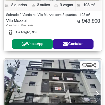
3 quartos
3 suítes
3 vagas
198 m²
Sobrado à Venda na Vila Mazzei com 3 quartos - 198 m²
949.900
Vila Mazzei
R$
Zona Norte - São Paulo
Rua Aragão, 935
WhatsApp
Contatar