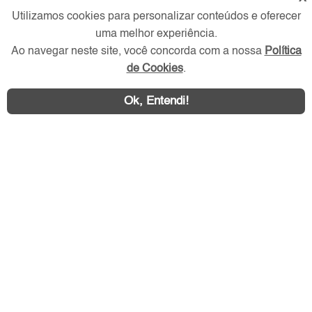
Utilizamos cookies para personalizar conteúdos e oferecer
Verificada por
uma melhor experiência.
Ao navegar neste site, você concorda com a nossa
Política
de Cookies
.
Redes Sociais
Ok, Entendi!
Área exclusiva aos anunciantes,
acesse sua conta: