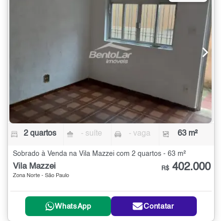
2 quartos
- suíte
- vaga
63 m²
Sobrado à Venda na Vila Mazzei com 2 quartos - 63 m²
402.000
Vila Mazzei
R$
Zona Norte - São Paulo
WhatsApp
Contatar