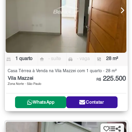
1 quarto
- suíte
- vaga
28 m²
Casa Térrea à Venda na Vila Mazzei com 1 quarto - 28 m²
225.500
Vila Mazzei
R$
Zona Norte - São Paulo
WhatsApp
Contatar