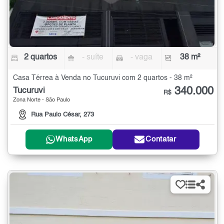
2 quartos
- suíte
- vaga
38 m²
Casa Térrea à Venda no Tucuruvi com 2 quartos - 38 m²
340.000
Tucuruvi
R$
Zona Norte - São Paulo
Rua Paulo César, 273
WhatsApp
Contatar