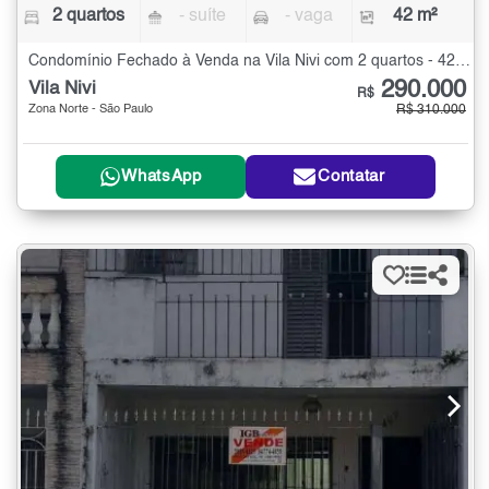
2 quartos
- suíte
- vaga
42 m²
Condomínio Fechado à Venda na Vila Nivi com 2 quartos - 42 m²
290.000
Vila Nivi
R$
Zona Norte - São Paulo
R$ 310.000
WhatsApp
Contatar