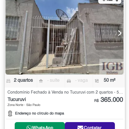
2 quartos
- suíte
- vaga
50 m²
Condomínio Fechado à Venda no Tucuruvi com 2 quartos - 50 m²
365.000
Tucuruvi
R$
Zona Norte - São Paulo
Endereço no círculo do mapa
WhatsApp
Contatar