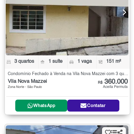
3 quartos
1 suíte
1 vaga
151 m²
Condomínio Fechado à Venda na Vila Nova Mazzei com 3 quartos - 151 m²
360.000
Vila Nova Mazzei
R$
Aceita Permuta
Zona Norte - São Paulo
WhatsApp
Contatar