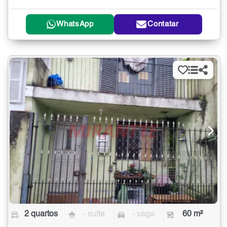
WhatsApp
Contatar
2 quartos
- suíte
- vaga
60 m²