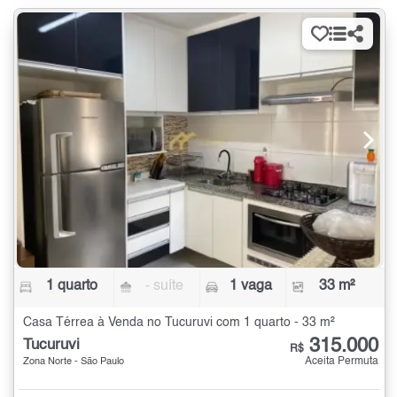
1 quarto
- suíte
1 vaga
33 m²
Casa Térrea à Venda no Tucuruvi com 1 quarto - 33 m²
315.000
Tucuruvi
R$
Aceita Permuta
Zona Norte - São Paulo