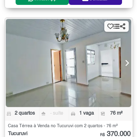
2 quartos
- suíte
1 vaga
76 m²
Casa Térrea à Venda no Tucuruvi com 2 quartos - 76 m²
370.000
Tucuruvi
R$