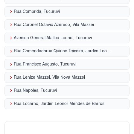
keyboard_arrow_right
Rua Comprida, Tucuruvi
keyboard_arrow_right
Rua Coronel Octavio Azeredo, Vila Mazzei
keyboard_arrow_right
Avenida General Ataliba Leonel, Tucuruvi
keyboard_arrow_right
Rua Comendadorua Quirino Teixeira, Jardim Leonor Mendes de Barros
keyboard_arrow_right
Rua Francisco Augusto, Tucuruvi
keyboard_arrow_right
Rua Lenize Mazzei, Vila Nova Mazzei
keyboard_arrow_right
Rua Napoles, Tucuruvi
keyboard_arrow_right
Rua Locarno, Jardim Leonor Mendes de Barros