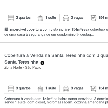
3 quartos
1 suíte
3 vagas
154 m
🏙 imperdível cobertura com vista incrível 154m²essa cobertura ú
de uma casa à segurança de um condomínio!✨ destaq...
Cobertura à Venda na Santa Teresinha com 3 qua
Santa Teresinha
-
Zona Norte - São Paulo
3 quartos
1 suíte
3 vagas
154 m
Cobertura à venda com 154m² no bairro santa terezinha. 3 dormi
sendo 1 suíte, com closet, hidromassagem, cozinha americana pl.