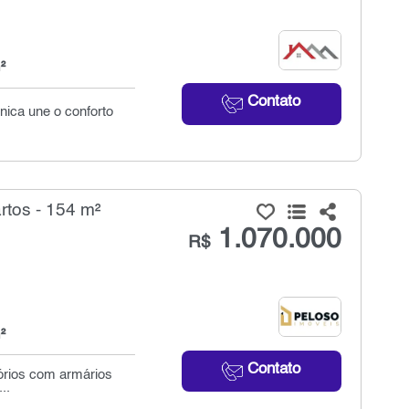
²
Contato
nica une o conforto
rtos - 154 m²
1.070.000
R$
²
Contato
tórios com armários
..