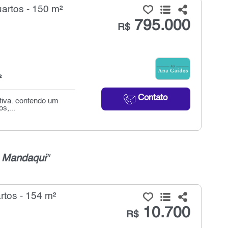
artos - 150 m²
795.000
R$
²
Contato
vativa. contendo um
s,...
 Mandaqui
"
rtos - 154 m²
10.700
R$