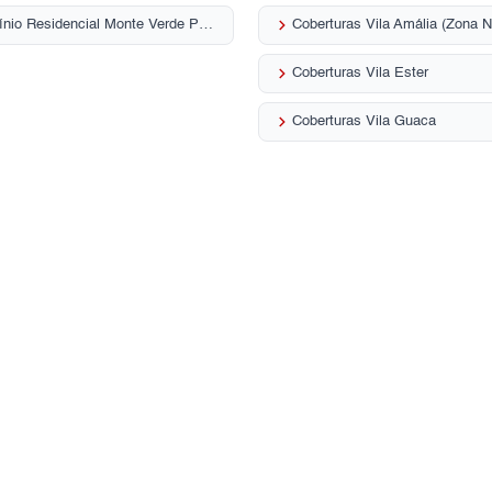
keyboard_arrow_right
Condomínio Residencial Monte Verde Parque Mandaqui
Coberturas Vila Amália (Zona N
keyboard_arrow_right
Coberturas Vila Ester
keyboard_arrow_right
Coberturas Vila Guaca