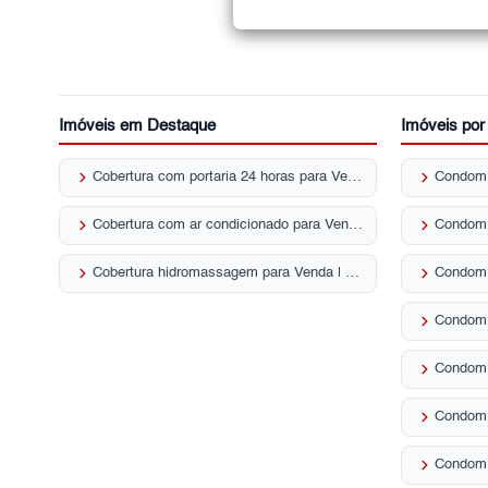
Imóveis em Destaque
Imóveis po
keyboard_arrow_right
keyboard_arrow_right
Cobertura com portaria 24 horas para Venda | Parque Mandaqui
keyboard_arrow_right
keyboard_arrow_right
Cobertura com ar condicionado para Venda | Parque Mandaqui
keyboard_arrow_right
keyboard_arrow_right
Cobertura hidromassagem para Venda | Parque Mandaqui
keyboard_arrow_right
keyboard_arrow_right
keyboard_arrow_right
Condomí
keyboard_arrow_right