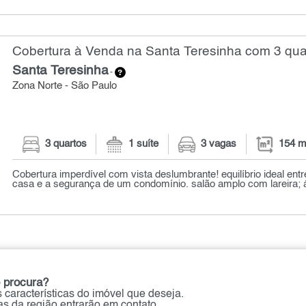
Cobertura à Venda na Santa Teresinha com 3 qua
Santa Teresinha
-
Zona Norte - São Paulo
3 quartos
1 suíte
3 vagas
154 m
Cobertura imperdível com vista deslumbrante! equilíbrio ideal ent
casa e a segurança de um condomínio. salão amplo com lareira; á
 procura?
 características do imóvel que deseja.
ias da região entrarão em contato.