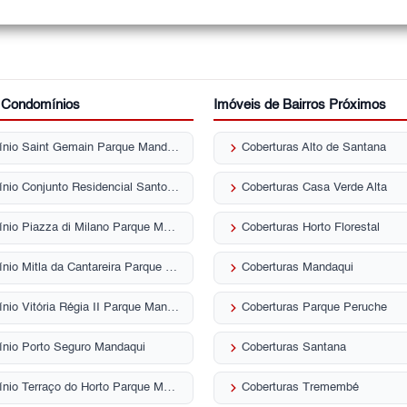
r Condomínios
Imóveis de Bairros Próximos
keyboard_arrow_right
Condomínio Saint Gemain Parque Mandaqui
Coberturas Alto de Santana
keyboard_arrow_right
Condomínio Conjunto Residencial Santo Antônio Parque Mandaqui
Coberturas Casa Verde Alta
keyboard_arrow_right
Condomínio Piazza di Milano Parque Mandaqui
Coberturas Horto Florestal
keyboard_arrow_right
Condomínio Mitla da Cantareira Parque Mandaqui
Coberturas Mandaqui
keyboard_arrow_right
Condomínio Vitória Régia II Parque Mandaqui
Coberturas Parque Peruche
keyboard_arrow_right
nio Porto Seguro Mandaqui
Coberturas Santana
keyboard_arrow_right
Condomínio Terraço do Horto Parque Mandaqui
Coberturas Tremembé