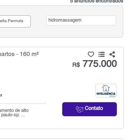
5 anúncios encontrados
eita Permuta
artos - 160 m²
775.000
R$
²
Contato
amento de alto
paulo-sp. ...