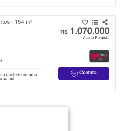
rtos - 154 m²
1.070.000
R$
Aceita Permuta
²
Contato
re o conforto de uma
rea ext...