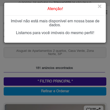
O PORTAL DE IMÓVEIS DA
ZONA NORTE
DE SÃO PAULO
×
Atenção!
Imóvel não está mais disponível em nossa base de
HOME
ZONA NORTE
ALUGAR
CASA VERDE
dados.
Imóveis para Alugar na Casa Verde, Zona Norte de São Paulo, SP
Listamos para você imóveis do mesmo perfil!
Casa Verde, Zona Norte
Aluguel de Casas 1 Quarto, Casa Verde, Zona Norte, SP
181 anúncios encontrados
* FILTRO PRINCIPAL *
Refinar e Ordenar