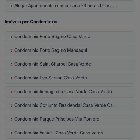
keyboard_arrow_right
Alugar Apartamento com portaria 24 horas | Casa Verde
Imóveis por Condomínios
keyboard_arrow_right
Condomínio Porto Seguro Casa Verde
keyboard_arrow_right
Condomínio Porto Seguro Mandaqui
keyboard_arrow_right
Condomínio Saint Charbel Casa Verde
keyboard_arrow_right
Condomínio Eva Serson Casa Verde
keyboard_arrow_right
Condomínio Immaginato Casa Verde Casa Verde
keyboard_arrow_right
Condomínio Conjunto Residencial Casa Verde Casa Verde
keyboard_arrow_right
Condomínio Parque Princípes Vila Romero
keyboard_arrow_right
Condomínio Actual - Casa Verde Casa Verde