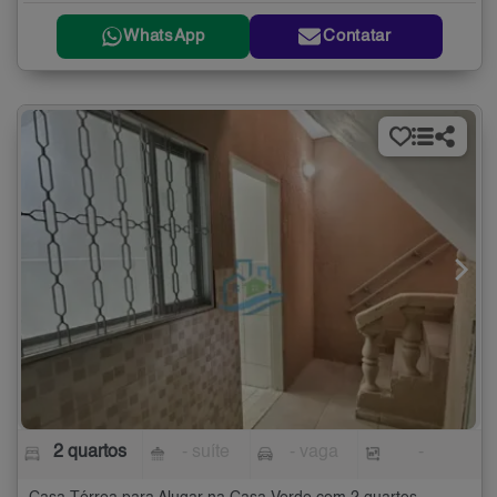
WhatsApp
Contatar
2 quartos
- suíte
- vaga
-