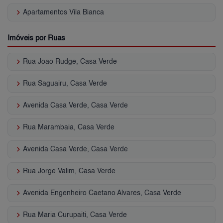
keyboard_arrow_right
Apartamentos Vila Bianca
Imóveis por Ruas
keyboard_arrow_right
Rua Joao Rudge, Casa Verde
keyboard_arrow_right
Rua Saguairu, Casa Verde
keyboard_arrow_right
Avenida Casa Verde, Casa Verde
keyboard_arrow_right
Rua Marambaia, Casa Verde
keyboard_arrow_right
Avenida Casa Verde, Casa Verde
keyboard_arrow_right
Rua Jorge Valim, Casa Verde
keyboard_arrow_right
Avenida Engenheiro Caetano Alvares, Casa Verde
keyboard_arrow_right
Rua Maria Curupaiti, Casa Verde