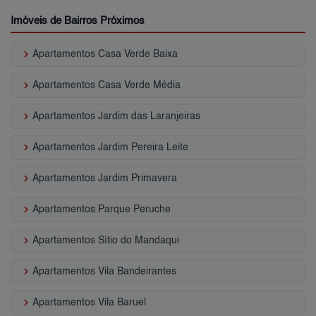
Imóveis de Bairros Próximos
keyboard_arrow_right
Apartamentos Casa Verde Baixa
keyboard_arrow_right
Apartamentos Casa Verde Média
keyboard_arrow_right
Apartamentos Jardim das Laranjeiras
keyboard_arrow_right
Apartamentos Jardim Pereira Leite
keyboard_arrow_right
Apartamentos Jardim Primavera
keyboard_arrow_right
Apartamentos Parque Peruche
keyboard_arrow_right
Apartamentos Sítio do Mandaqui
keyboard_arrow_right
Apartamentos Vila Bandeirantes
keyboard_arrow_right
Apartamentos Vila Baruel