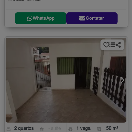
Zona Norte - São Paulo
WhatsApp
Contatar
2 quartos
- suíte
1 vaga
50 m²