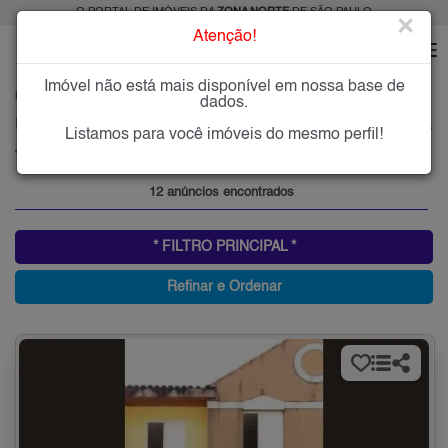
O PORTAL DE IMÓVEIS DA
ZONA NORTE
DE SÃO PAULO
×
Atenção!
Imóvel não está mais disponível em nossa base de
HOME
ZONA NORTE
ALUGAR
JARDIM CARLU
dados.
Imóveis para Alugar no Jardim Carlu, Zona Norte de São Paulo, SP
Listamos para você imóveis do mesmo perfil!
Jardim Carlu, Zona Norte
12 anúncios encontrados
* FILTRO PRINCIPAL *
Refinar e Ordenar