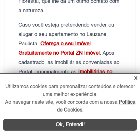
Florestal, que lhe dá um ótimo contato com
a natureza.
Caso você esteja pretendendo vender ou
alugar o seu apartamento no Lauzane
Paulista.
Ofereça o seu Imóvel
Gratuitamente no Portal ZN Imóvel
. Após
cadastrado, as imobiliárias conveniadas ao
Portal, principalmente as
Imobiliárias no
X
Lauzane Paulista
, farão a intermediação da
Utilizamos cookies para personalizar conteúdos e oferecer
venda, dando mais segurança jurídica ao
uma melhor experiência.
negócio.
Ao navegar neste site, você concorda com a nossa
Política
de Cookies
.
Ok, Entendi!
Fonte:
Banco de Dados do Portal ZN Imóvel
–
2026