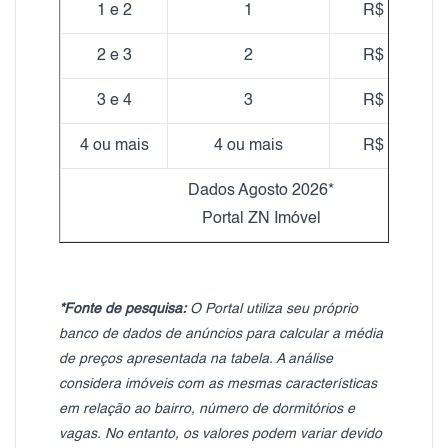
1 e 2
1
R$ 24,08
2 e 3
2
R$ 25,77
3 e 4
3
R$ 27,97
4 ou mais
4 ou mais
R$ 23,08
Dados Agosto 2026*
Portal ZN Imóvel
*Fonte de pesquisa:
O Portal utiliza seu próprio
banco de dados de anúncios para calcular a média
de preços apresentada na tabela. A análise
considera imóveis com as mesmas características
em relação ao bairro, número de dormitórios e
vagas. No entanto, os valores podem variar devido