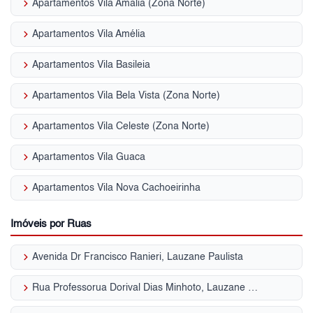
keyboard_arrow_right
Apartamentos Vila Amália (Zona Norte)
keyboard_arrow_right
Apartamentos Vila Amélia
keyboard_arrow_right
Apartamentos Vila Basileia
keyboard_arrow_right
Apartamentos Vila Bela Vista (Zona Norte)
keyboard_arrow_right
Apartamentos Vila Celeste (Zona Norte)
keyboard_arrow_right
Apartamentos Vila Guaca
keyboard_arrow_right
Apartamentos Vila Nova Cachoeirinha
Imóveis por Ruas
keyboard_arrow_right
Avenida Dr Francisco Ranieri, Lauzane Paulista
keyboard_arrow_right
Rua Professorua Dorival Dias Minhoto, Lauzane Paulista