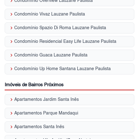
keyboard_arrow_right
Condomínio Overview Lauzane Paulista
keyboard_arrow_right
Condomínio Vivaz Lauzane Paulista
keyboard_arrow_right
Condomínio Spazio Di Roma Lauzane Paulista
keyboard_arrow_right
Condomínio Residencial Easy Life Lauzane Paulista
keyboard_arrow_right
Condomínio Guaca Lauzane Paulista
keyboard_arrow_right
Condomínio Up Home Santana Lauzane Paulista
Imóveis de Bairros Próximos
keyboard_arrow_right
Apartamentos Jardim Santa Inês
keyboard_arrow_right
Apartamentos Parque Mandaqui
keyboard_arrow_right
Apartamentos Santa Inês