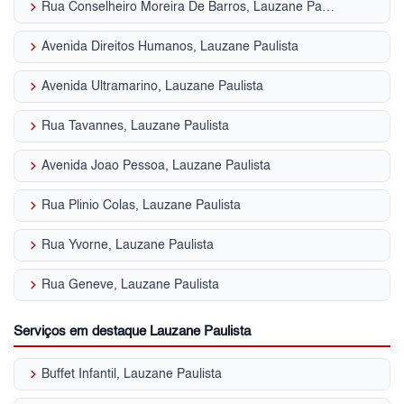
keyboard_arrow_right
Rua Conselheiro Moreira De Barros, Lauzane Paulista
keyboard_arrow_right
Avenida Direitos Humanos, Lauzane Paulista
keyboard_arrow_right
Avenida Ultramarino, Lauzane Paulista
keyboard_arrow_right
Rua Tavannes, Lauzane Paulista
keyboard_arrow_right
Avenida Joao Pessoa, Lauzane Paulista
keyboard_arrow_right
Rua Plinio Colas, Lauzane Paulista
keyboard_arrow_right
Rua Yvorne, Lauzane Paulista
keyboard_arrow_right
Rua Geneve, Lauzane Paulista
Serviços em destaque Lauzane Paulista
keyboard_arrow_right
Buffet Infantil, Lauzane Paulista