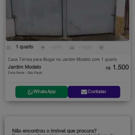
1 quarto
- suíte
- vaga
-
Casa Térrea para Alugar no Jardim Modelo com 1 quarto
1.500
Jardim Modelo
R$
Zona Norte - São Paulo
WhatsApp
Contatar
Não encontrou o imóvel que procura?