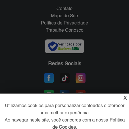
Contato
Mapa do Site
Política de Privacidade
Trabalhe Conosco
Verificada por
Redes Sociais
X
Utilizamos cookies para personalizar conteúdos e oferecer
uma melhor experiência.
Ao navegar neste site, você concorda com a nossa
Política
Área exclusiva aos anunciantes,
de Cookies
.
acesse sua conta: