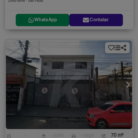
Zona Norte - São Paulo
WhatsApp
Contatar
-
- suíte
- vaga
70 m²