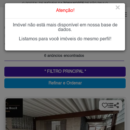
O PORTAL DE IMÓVEIS DA
ZONA NORTE
DE SÃO PAULO
×
Atenção!
Imóvel não está mais disponível em nossa base de
HOME
ZONA NORTE
ALUGAR
JARDIM MODELO
dados.
Imóveis para Alugar no Jardim Modelo, Zona Norte de São Paulo, SP
Listamos para você imóveis do mesmo perfil!
Jardim Modelo, Zona Norte
6 anúncios encontrados
* FILTRO PRINCIPAL *
Refinar e Ordenar