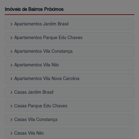
Imóveis de Bairros Próximos
keyboard_arrow_right
Apartamentos Jardim Brasil
keyboard_arrow_right
Apartamentos Parque Edu Chaves
keyboard_arrow_right
Apartamentos Vila Constança
keyboard_arrow_right
Apartamentos Vila Nilo
keyboard_arrow_right
Apartamentos Vila Nova Carolina
keyboard_arrow_right
Casas Jardim Brasil
keyboard_arrow_right
Casas Parque Edu Chaves
keyboard_arrow_right
Casas Vila Constança
keyboard_arrow_right
Casas Vila Nilo