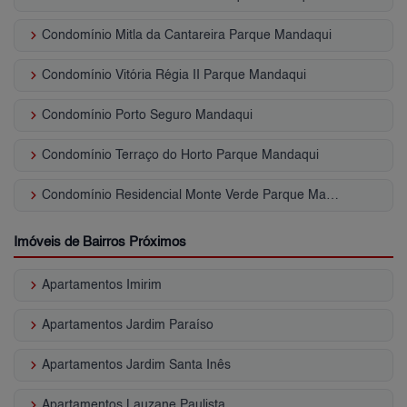
keyboard_arrow_right
Condomínio Mitla da Cantareira Parque Mandaqui
keyboard_arrow_right
Condomínio Vitória Régia II Parque Mandaqui
keyboard_arrow_right
Condomínio Porto Seguro Mandaqui
keyboard_arrow_right
Condomínio Terraço do Horto Parque Mandaqui
keyboard_arrow_right
Condomínio Residencial Monte Verde Parque Mandaqui
Imóveis de Bairros Próximos
keyboard_arrow_right
Apartamentos Imirim
keyboard_arrow_right
Apartamentos Jardim Paraíso
keyboard_arrow_right
Apartamentos Jardim Santa Inês
keyboard_arrow_right
Apartamentos Lauzane Paulista