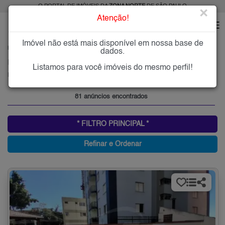
O PORTAL DE IMÓVEIS DA
ZONA NORTE
DE SÃO PAULO
×
Atenção!
Imóvel não está mais disponível em nossa base de
HOME
ZONA NORTE
ALUGAR
PARQUE MANDAQUI
dados.
Imóveis para Alugar no Parque Mandaqui, Zona Norte de São Paulo, SP
Listamos para você imóveis do mesmo perfil!
Parque Mandaqui, Zona Norte
81 anúncios encontrados
* FILTRO PRINCIPAL *
Refinar e Ordenar