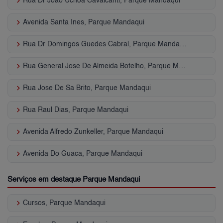
keyboard_arrow_right
Rua Dr Joao Uchoa Cavalcanti, Parque Mandaqui
keyboard_arrow_right
Avenida Santa Ines, Parque Mandaqui
keyboard_arrow_right
Rua Dr Domingos Guedes Cabral, Parque Mandaqui
keyboard_arrow_right
Rua General Jose De Almeida Botelho, Parque Mandaqui
keyboard_arrow_right
Rua Jose De Sa Brito, Parque Mandaqui
keyboard_arrow_right
Rua Raul Dias, Parque Mandaqui
keyboard_arrow_right
Avenida Alfredo Zunkeller, Parque Mandaqui
keyboard_arrow_right
Avenida Do Guaca, Parque Mandaqui
Serviços em destaque Parque Mandaqui
keyboard_arrow_right
Cursos, Parque Mandaqui