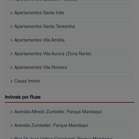
keyboard_arrow_right
Apartamentos Santa Inês
keyboard_arrow_right
Apartamentos Santa Teresinha
keyboard_arrow_right
Apartamentos Vila Amélia
keyboard_arrow_right
Apartamentos Vila Aurora (Zona Norte)
keyboard_arrow_right
Apartamentos Vila Romero
keyboard_arrow_right
Casas Imirim
Imóveis por Ruas
keyboard_arrow_right
Avenida Alfredo Zunkeller, Parque Mandaqui
keyboard_arrow_right
Avenida Zumkeller, Parque Mandaqui