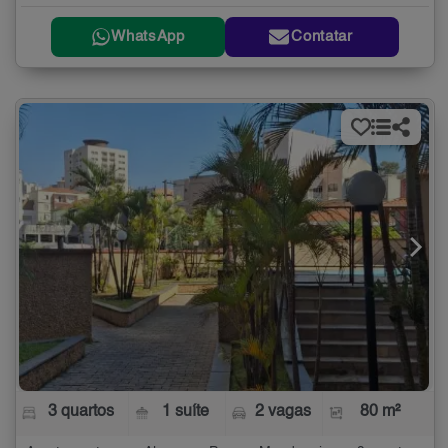
WhatsApp
Contatar
3 quartos
1 suíte
2 vagas
80 m²