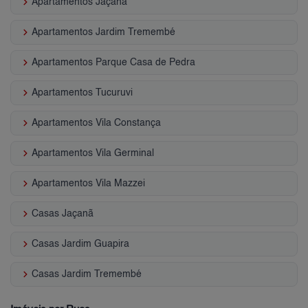
keyboard_arrow_right
Apartamentos Jaçanã
keyboard_arrow_right
Apartamentos Jardim Tremembé
keyboard_arrow_right
Apartamentos Parque Casa de Pedra
keyboard_arrow_right
Apartamentos Tucuruvi
keyboard_arrow_right
Apartamentos Vila Constança
keyboard_arrow_right
Apartamentos Vila Germinal
keyboard_arrow_right
Apartamentos Vila Mazzei
keyboard_arrow_right
Casas Jaçanã
keyboard_arrow_right
Casas Jardim Guapira
keyboard_arrow_right
Casas Jardim Tremembé