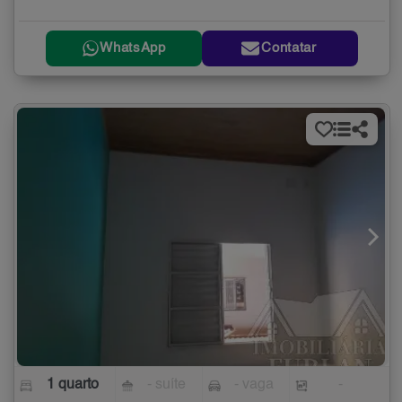
WhatsApp
Contatar
1 quarto
- suíte
- vaga
-