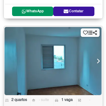
WhatsApp
Contatar
2 quartos
- suíte
1 vaga
-