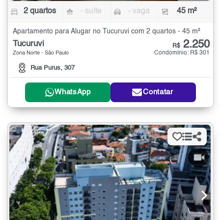
2 quartos
- suíte
- vaga
45 m²
Apartamento para Alugar no Tucuruvi com 2 quartos - 45 m²
2.250
Tucuruvi
R$
Condomínio: R$ 301
Zona Norte - São Paulo
Rua Purus, 307
WhatsApp
Contatar