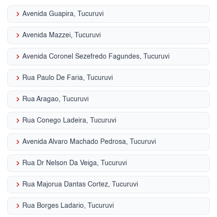
keyboard_arrow_right
Avenida Guapira, Tucuruvi
keyboard_arrow_right
Avenida Mazzei, Tucuruvi
keyboard_arrow_right
Avenida Coronel Sezefredo Fagundes, Tucuruvi
keyboard_arrow_right
Rua Paulo De Faria, Tucuruvi
keyboard_arrow_right
Rua Aragao, Tucuruvi
keyboard_arrow_right
Rua Conego Ladeira, Tucuruvi
keyboard_arrow_right
Avenida Alvaro Machado Pedrosa, Tucuruvi
keyboard_arrow_right
Rua Dr Nelson Da Veiga, Tucuruvi
keyboard_arrow_right
Rua Majorua Dantas Cortez, Tucuruvi
keyboard_arrow_right
Rua Borges Ladario, Tucuruvi