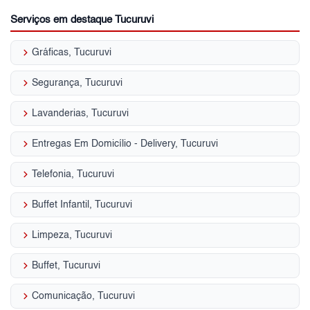
Serviços em destaque Tucuruvi
keyboard_arrow_right
Gráficas, Tucuruvi
keyboard_arrow_right
Segurança, Tucuruvi
keyboard_arrow_right
Lavanderias, Tucuruvi
keyboard_arrow_right
Entregas Em Domicílio - Delivery, Tucuruvi
keyboard_arrow_right
Telefonia, Tucuruvi
keyboard_arrow_right
Buffet Infantil, Tucuruvi
keyboard_arrow_right
Limpeza, Tucuruvi
keyboard_arrow_right
Buffet, Tucuruvi
keyboard_arrow_right
Comunicação, Tucuruvi