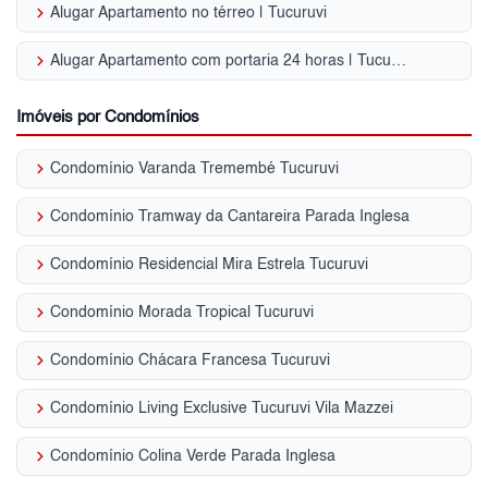
keyboard_arrow_right
Alugar Apartamento no térreo | Tucuruvi
keyboard_arrow_right
Alugar Apartamento com portaria 24 horas | Tucuruvi
Imóveis por Condomínios
keyboard_arrow_right
Condomínio Varanda Tremembé Tucuruvi
keyboard_arrow_right
Condomínio Tramway da Cantareira Parada Inglesa
keyboard_arrow_right
Condomínio Residencial Mira Estrela Tucuruvi
keyboard_arrow_right
Condomínio Morada Tropical Tucuruvi
keyboard_arrow_right
Condomínio Chácara Francesa Tucuruvi
keyboard_arrow_right
Condomínio Living Exclusive Tucuruvi Vila Mazzei
keyboard_arrow_right
Condomínio Colina Verde Parada Inglesa