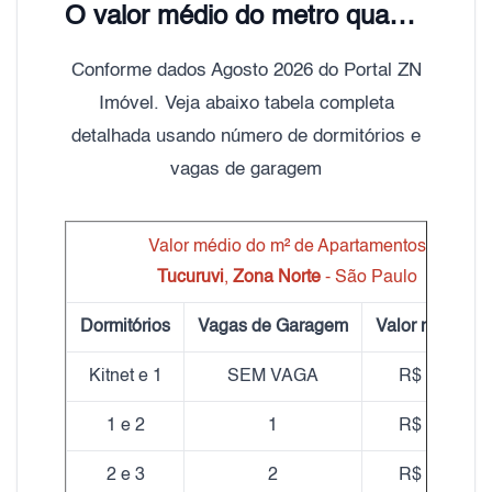
O valor médio do metro quadrado do aluguel de Apartamentos Tucuruvi é de R$ 27,00
Conforme dados Agosto 2026 do Portal ZN
Imóvel. Veja abaixo tabela completa
detalhada usando número de dormitórios e
vagas de garagem
Valor médio do m² de Apartamentos
Tucuruvi
,
Zona Norte
- São Paulo
Dormitórios
Vagas de Garagem
Valor médio m
Kitnet e 1
SEM VAGA
R$ 38,71
1 e 2
1
R$ 25,58
2 e 3
2
R$ 24,77