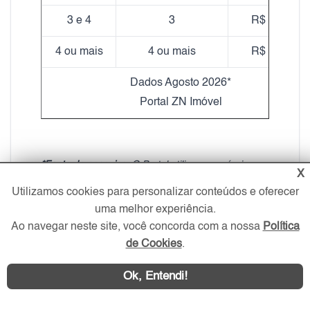
3 e 4
3
R$ 24,30
4 ou mais
4 ou mais
R$ 20,48
Dados Agosto 2026*
Portal ZN Imóvel
*Fonte de pesquisa:
O Portal utiliza seu próprio
X
banco de dados de anúncios para calcular a média
Utilizamos cookies para personalizar conteúdos e oferecer
de preços apresentada na tabela. A análise
uma melhor experiência.
considera imóveis com as mesmas características
Ao navegar neste site, você concorda com a nossa
Política
em relação ao bairro, número de dormitórios e
de Cookies
.
vagas. No entanto, os valores podem variar devido
a outros fatores, como padrão de acabamento,
Ok, Entendi!
mobília, decoração, localização exata, idade do
imóvel, entre outros.