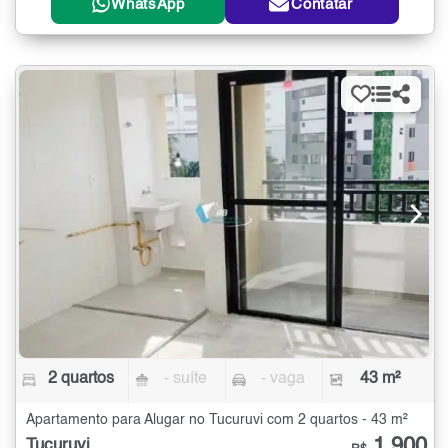
WhatsApp
Contatar
2 quartos
- suíte
- vaga
43 m²
Apartamento para Alugar no Tucuruvi com 2 quartos - 43 m²
1.900
Tucuruvi