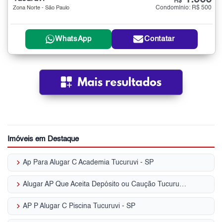
R$
Condomínio: R$ 500
Zona Norte - São Paulo
WhatsApp
Contatar
Imóveis em Destaque
keyboard_arrow_right
Ap Para Alugar C Academia Tucuruvi - SP
keyboard_arrow_right
Alugar AP Que Aceita Depósito ou Caução Tucuruvi - SP
keyboard_arrow_right
AP P Alugar C Piscina Tucuruvi - SP