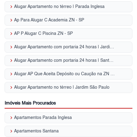
keyboard_arrow_right
Alugar Apartamento no térreo | Parada Inglesa
keyboard_arrow_right
Ap Para Alugar C Academia ZN - SP
keyboard_arrow_right
AP P Alugar C Piscina ZN - SP
keyboard_arrow_right
Alugar Apartamento com portaria 24 horas | Jardim São Paulo
keyboard_arrow_right
Alugar Apartamento com portaria 24 horas | Santana
keyboard_arrow_right
Alugar AP Que Aceita Depósito ou Caução na ZN - SP
keyboard_arrow_right
Alugar Apartamento no térreo | Jardim São Paulo
Imóveis Mais Procurados
keyboard_arrow_right
Apartamentos Parada Inglesa
keyboard_arrow_right
Apartamentos Santana