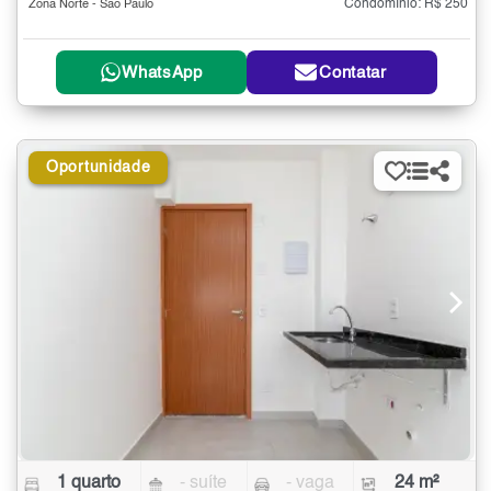
Condomínio: R$ 250
Zona Norte - São Paulo
WhatsApp
Contatar
Oportunidade
1 quarto
- suíte
- vaga
24 m²