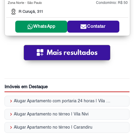
Condomínio: R$ 50
Zona Norte - São Paulo
R Curuçá, 311
WhatsApp
Contatar
Imóveis em Destaque
keyboard_arrow_right
Alugar Apartamento com portaria 24 horas | Vila Carbone
keyboard_arrow_right
Alugar Apartamento no térreo | Vila Nivi
keyboard_arrow_right
Alugar Apartamento no térreo | Carandiru