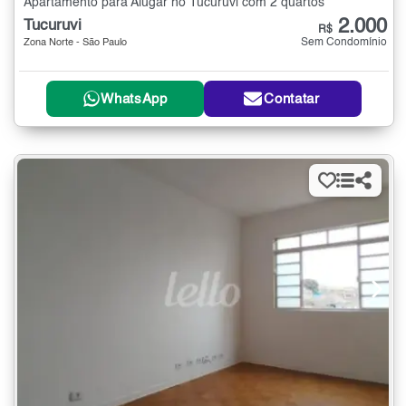
Apartamento para Alugar no Tucuruvi com 2 quartos
2.000
Tucuruvi
R$
Sem Condomínio
Zona Norte - São Paulo
WhatsApp
Contatar