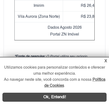
Imirim
R$ 26,49
Vila Aurora (Zona Norte)
R$ 23,84
Dados Agosto 2026
Portal ZN Imóvel
*Fonte de pesquisa:
O Portal utiliza seu próprio
X
banco de dados de anúncios para calcular a média
Utilizamos cookies para personalizar conteúdos e oferecer
de preços apresentada na tabela. A análise
uma melhor experiência.
considera imóveis com as mesmas características
Ao navegar neste site, você concorda com a nossa
Política
em relação ao bairro, número de dormitórios e
de Cookies
.
vagas. No entanto, os valores podem variar devido
a outros fatores, como padrão de acabamento,
Ok, Entendi!
mobília, decoração, localização exata, idade do
imóvel, entre outros.