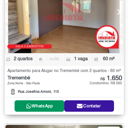
2 quartos
- suíte
1 vaga
60 m²
Apartamento para Alugar no Tremembé com 2 quartos - 60 m²
1.650
Tremembé
R$
Condomínio: R$ 560
Zona Norte - São Paulo
Rua Josefina Arnoni, 115
WhatsApp
Contatar