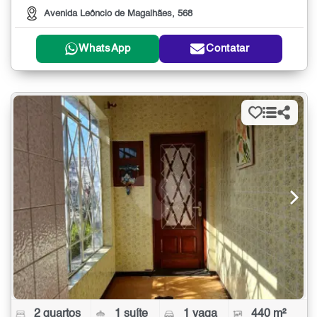
Avenida Leôncio de Magalhães, 568
WhatsApp
Contatar
2 quartos
1 suíte
1 vaga
440 m²