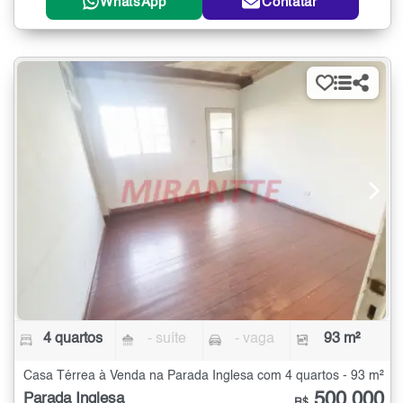
WhatsApp
Contatar
4 quartos
- suíte
- vaga
93 m²
Casa Térrea à Venda na Parada Inglesa com 4 quartos - 93 m²
500.000
Parada Inglesa