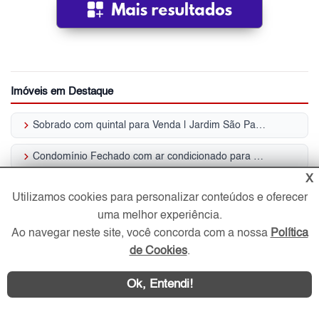
Imóveis em Destaque
keyboard_arrow_right
Sobrado com quintal para Venda | Jardim São Paulo
keyboard_arrow_right
Condomínio Fechado com ar condicionado para Venda | Jardim São Paulo
X
keyboard_arrow_right
Apartamento minha casa minha vida para Venda | Jardim São Paulo
Utilizamos cookies para personalizar conteúdos e oferecer
uma melhor experiência.
keyboard_arrow_right
Apartamento no térreo para Venda | Jardim São Paulo
Ao navegar neste site, você concorda com a nossa
Política
keyboard_arrow_right
de Cookies
.
Casa Térrea com quintal para Venda | Jardim São Paulo
keyboard_arrow_right
Alugar Studio / Flat com ar condicionado | Jardim São Paulo
Ok, Entendi!
keyboard_arrow_right
Alugar Casa Térrea com quintal | Jardim São Paulo