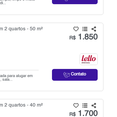
i...
m 2 quartos - 50 m²
1.850
R$
Contato
dada para alugar em
 sala...
m 2 quartos - 40 m²
1.700
R$