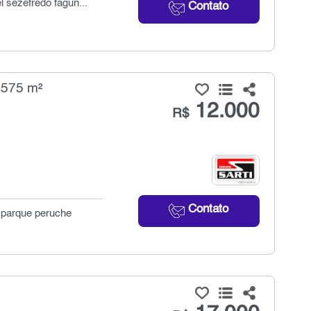
l sezefredo fagun...
Contato
 575 m²
12.000
R$
Contato
o parque peruche