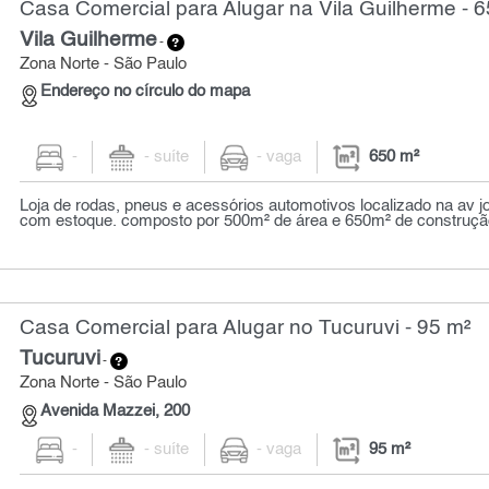
Casa Comercial para Alugar na Vila Guilherme - 
Vila Guilherme
-
Zona Norte - São Paulo
Endereço no círculo do mapa
-
- suíte
- vaga
650 m²
Loja de rodas, pneus e acessórios automotivos localizado na av 
com estoque. composto por 500m² de área e 650m² de construção
Casa Comercial para Alugar no Tucuruvi - 95 m²
Tucuruvi
-
Zona Norte - São Paulo
Avenida Mazzei, 200
-
- suíte
- vaga
95 m²