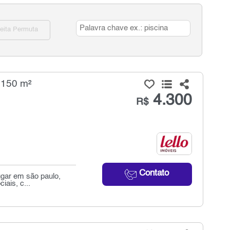
eita Permuta
 150 m²
4.300
R$
Contato
ugar em são paulo,
iais, c...