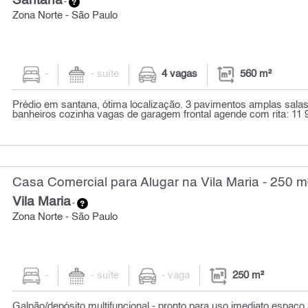
Santana
-
Zona Norte - São Paulo
-
- suíte
4 vagas
560 m²
Prédio em santana, ótima localização. 3 pavimentos amplas salas
banheiros cozinha vagas de garagem frontal agende com rita: 11 9
Casa Comercial para Alugar na Vila Maria - 250 m
Vila Maria
-
Zona Norte - São Paulo
-
- suíte
- vaga
250 m²
Galpão/depósito multifuncional - pronto para uso imediato espaço