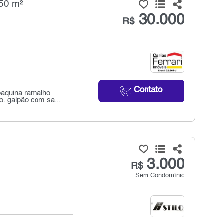
650 m²
30.000
R$
Contato
joaquina ramalho
. galpão com sa...
3.000
R$
Sem Condomínio