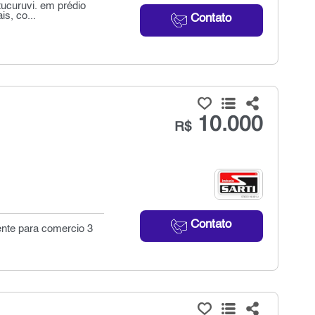
tucuruvi. em prédio
s, co...
Contato
10.000
R$
Contato
ente para comercio 3