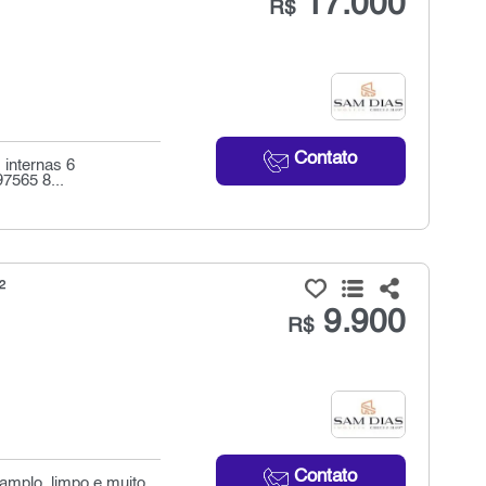
17.000
R$
Contato
 internas 6
7565 8...
²
9.900
R$
Contato
 amplo, limpo e muito