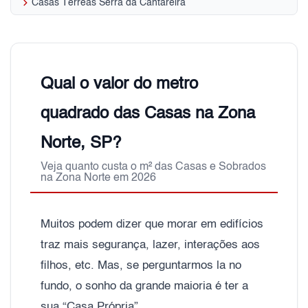
keyboard_arrow_right
Casas Térreas Serra da Cantareira
Qual o valor do metro
quadrado das Casas na Zona
Norte, SP?
Veja quanto custa o m² das Casas e Sobrados
na Zona Norte em 2026
Muitos podem dizer que morar em edifícios
traz mais segurança, lazer, interações aos
filhos, etc. Mas, se perguntarmos la no
fundo, o sonho da grande maioria é ter a
sua “Casa Própria”.