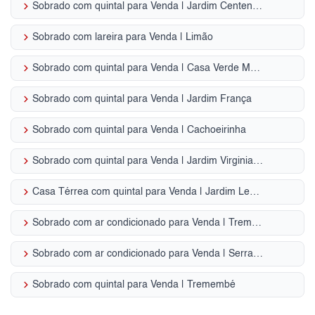
keyboard_arrow_right
Sobrado com quintal para Venda | Jardim Centenário
keyboard_arrow_right
Sobrado com lareira para Venda | Limão
keyboard_arrow_right
Sobrado com quintal para Venda | Casa Verde Média
keyboard_arrow_right
Sobrado com quintal para Venda | Jardim França
keyboard_arrow_right
Sobrado com quintal para Venda | Cachoeirinha
keyboard_arrow_right
Sobrado com quintal para Venda | Jardim Virginia Bianca
keyboard_arrow_right
Casa Térrea com quintal para Venda | Jardim Leonor Mendes de Barros
keyboard_arrow_right
Sobrado com ar condicionado para Venda | Tremembé
keyboard_arrow_right
Sobrado com ar condicionado para Venda | Serra da Cantareira
keyboard_arrow_right
Sobrado com quintal para Venda | Tremembé