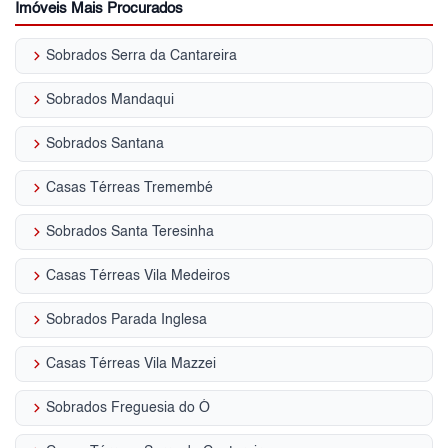
Imóveis Mais Procurados
keyboard_arrow_right
Sobrados Serra da Cantareira
keyboard_arrow_right
Sobrados Mandaqui
keyboard_arrow_right
Sobrados Santana
keyboard_arrow_right
Casas Térreas Tremembé
keyboard_arrow_right
Sobrados Santa Teresinha
keyboard_arrow_right
Casas Térreas Vila Medeiros
keyboard_arrow_right
Sobrados Parada Inglesa
keyboard_arrow_right
Casas Térreas Vila Mazzei
keyboard_arrow_right
Sobrados Freguesia do Ó