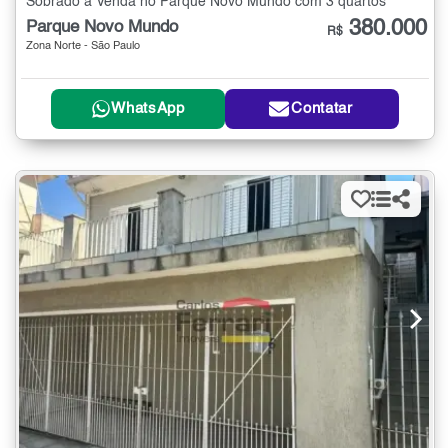
Sobrado à Venda no Parque Novo Mundo com 3 quartos
380.000
Parque Novo Mundo
R$
Zona Norte - São Paulo
WhatsApp
Contatar