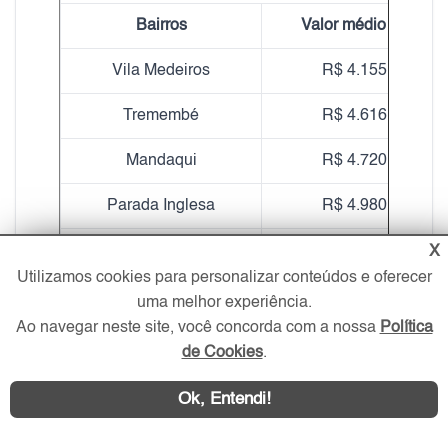
Bairros
Valor médio do m²
Vila Medeiros
R$ 4.155,43
Tremembé
R$ 4.616,40
Mandaqui
R$ 4.720,64
Parada Inglesa
R$ 4.980,19
Vila Nova Mazzei
R$ 4.086,92
X
Utilizamos cookies para personalizar conteúdos e oferecer
Vila Guilherme
R$ 4.631,55
uma melhor experiência.
Ao navegar neste site, você concorda com a nossa
Política
Santana
R$ 5.751,80
de Cookies
.
Imirim
R$ 4.702,27
Ok, Entendi!
Água Fria
R$ 5.109,49