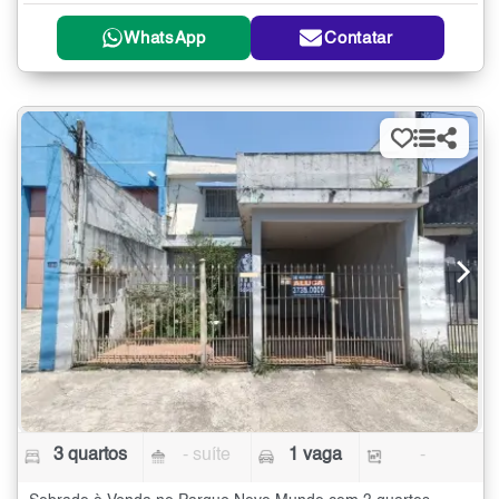
WhatsApp
Contatar
3 quartos
- suíte
1 vaga
-