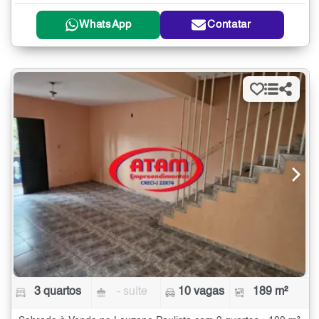
WhatsApp
Contatar
3 quartos
- suíte
10 vagas
189 m²