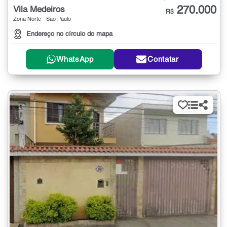
270.000
Vila Medeiros
R$
Zona Norte - São Paulo
Endereço no círculo do mapa
WhatsApp
Contatar