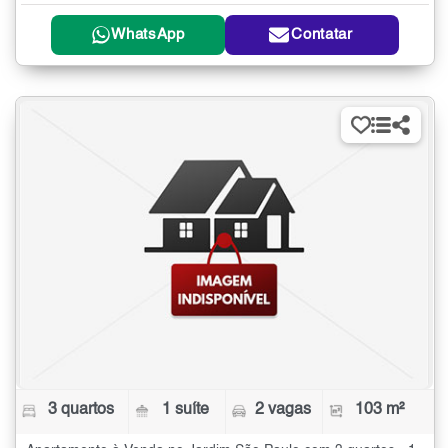
WhatsApp
Contatar
3 quartos
1 suíte
2 vagas
103 m²