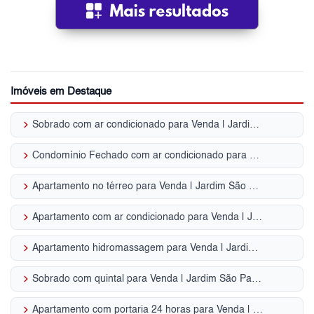
Imóveis em Destaque
keyboard_arrow_right
Sobrado com ar condicionado para Venda | Jardim São Paulo
keyboard_arrow_right
Condomínio Fechado com ar condicionado para Venda | Jardim São Paulo
keyboard_arrow_right
Apartamento no térreo para Venda | Jardim São Paulo
keyboard_arrow_right
Apartamento com ar condicionado para Venda | Jardim São Paulo
keyboard_arrow_right
Apartamento hidromassagem para Venda | Jardim São Paulo
keyboard_arrow_right
Sobrado com quintal para Venda | Jardim São Paulo
keyboard_arrow_right
Apartamento com portaria 24 horas para Venda | Jardim São Paulo