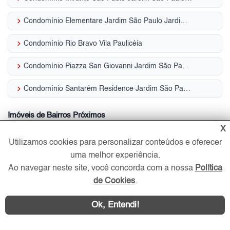
keyboard_arrow_right
Condomínio Elementare Jardim São Paulo Jardim São Paulo (Zona Norte)
keyboard_arrow_right
Condomínio Rio Bravo Vila Paulicéia
keyboard_arrow_right
Condomínio Piazza San Giovanni Jardim São Paulo (Zona Norte)
keyboard_arrow_right
Condomínio Santarém Residence Jardim São Paulo (Zona Norte)
Imóveis de Bairros Próximos
X
keyboard_arrow_right
Apartamentos Parada Inglesa
Utilizamos cookies para personalizar conteúdos e oferecer
uma melhor experiência.
keyboard_arrow_right
Apartamentos Vila Paulicéia
Ao navegar neste site, você concorda com a nossa
Política
de Cookies
.
keyboard_arrow_right
Casas Alto de Santana
Ok, Entendi!
keyboard_arrow_right
Casas Parada Inglesa
keyboard_arrow_right
Casas Vila Paulicéia