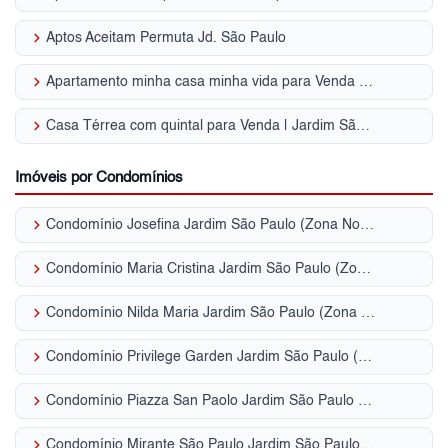
keyboard_arrow_right
Aptos Aceitam Permuta Jd. São Paulo
keyboard_arrow_right
Apartamento minha casa minha vida para Venda | Jardim São Paulo
keyboard_arrow_right
Casa Térrea com quintal para Venda | Jardim São Paulo
Imóveis por Condomínios
keyboard_arrow_right
Condomínio Josefina Jardim São Paulo (Zona Norte)
keyboard_arrow_right
Condomínio Maria Cristina Jardim São Paulo (Zona Norte)
keyboard_arrow_right
Condomínio Nilda Maria Jardim São Paulo (Zona Norte)
keyboard_arrow_right
Condomínio Privilege Garden Jardim São Paulo (Zona Norte)
keyboard_arrow_right
Condomínio Piazza San Paolo Jardim São Paulo (Zona Norte)
keyboard_arrow_right
Condomínio Mirante São Paulo Jardim São Paulo (Zona Norte)