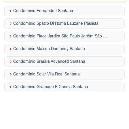
keyboard_arrow_right
Condomínio Fernando I Santana
keyboard_arrow_right
Condomínio Spazio Di Roma Lauzane Paulista
keyboard_arrow_right
Condomínio Place Jardim São Paulo Jardim São Paulo (Zona Norte)
keyboard_arrow_right
Condomínio Maison Damandy Santana
keyboard_arrow_right
Condomínio Brasilia Advanced Santana
keyboard_arrow_right
Condomínio Solar Vila Real Santana
keyboard_arrow_right
Condomínio Gramado E Canela Santana