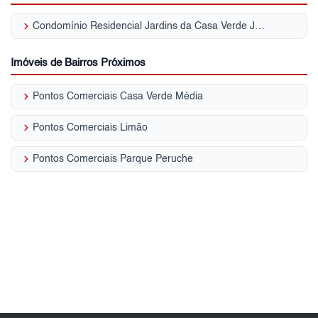
keyboard_arrow_right
Condomínio Residencial Jardins da Casa Verde Jardim das Laranjeiras
Imóveis de Bairros Próximos
keyboard_arrow_right
Pontos Comerciais Casa Verde Média
keyboard_arrow_right
Pontos Comerciais Limão
keyboard_arrow_right
Pontos Comerciais Parque Peruche